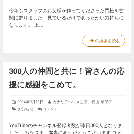
月
と
声
ゴ
リ
質
6
環
今年もスタッフのお父様が作ってくださった門松を玄
リ
ア
日
で
過
境
ー:
ハ
関に飾りました。見ているだけであったかい気持ちに
再
負
敏
ウ
なります。 上…
荷
考
ス、
症
を
本
。
の
減
日
化
カ
の続きを読む
ら
原
よ
す。
学
ナ
り
因
営
物
リ
と
業
質
ア
症
で
300人の仲間と共に！皆さんの応
過
ハ
す
状
敏
ウ
援に感謝をこめて。
症
ス
の
、
負
本
2024
投
2024年9月11日
投
カナリアハウス主宰／横山 奈保子
担
日
年
稿
稿
: 300
カ
お知らせ
コメント
9
と
よ
日:
者:
人
テ
月
の
環
り
ゴ
10
仲
YouTubeのチャンネル登録者数が昨日300人となりま
リ
日
境
営
間
ー:
した。 みなさま、本当にありがとうございます コメ