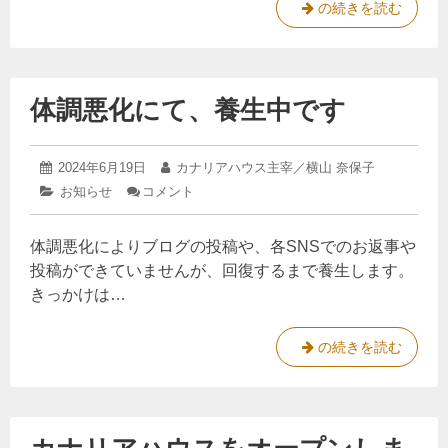
援
商
の続きを読む
学
に
標
物
質
感
登
過
謝
録
敏
体調悪化にて、養生中です
を
証
症
の
こ
が
た
め
到
め
2024
投
2024年6月19日
投
カナリアハウス主宰／横山 奈保子
て
着
に
年
稿
稿
カ
お知らせ
コメント
: 体
守
6
。
！
日:
者:
テ
調
り
月
化
ゴ
悪
続
19
体調悪化によりブログの投稿や、各SNSでのお返事や
リ
化
学
日
け
ー:
に
る
投稿ができていませんが、回復するまで養生します。
物
て、
品
きっかけは…
質
養
質
生
過
中
敏
体
の続きを読む
で
症
調
す
の
悪
た
化
め
に