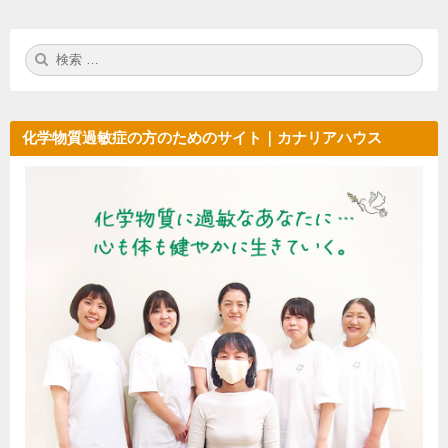
ジ
ス
を
送
オ
検
検
り
索:
索
ー
プ
ン
化学物質過敏症の方のためのサイト｜カナリアハウス
し
ま
し
た