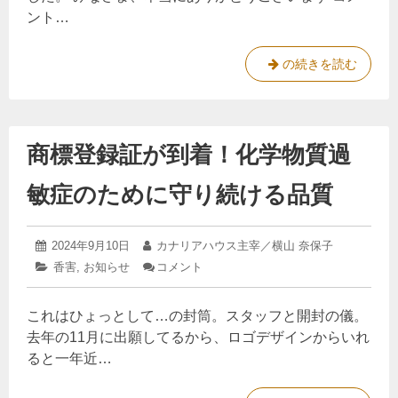
負
業
と
ント…
共
荷
で
に！
を
す
皆
減
3
の続きを読む
さ
ん
ら
0
の
す
0
応
。
人
援
に
商標登録証が到着！化学物質過
の
感
仲
謝
敏症のために守り続ける品質
間
を
こ
と
め
共
て。
2025
投
2024年9月10日
投
カナリアハウス主宰／横山 奈保子
に
年
稿
稿
カ
香害
,
お知らせ
コメント
: 商
3
！
日:
者:
テ
標
月
皆
ゴ
登
22
これはひょっとして…の封筒。スタッフと開封の儀。
リ
録
日
さ
ー:
証
去年の11月に出願してるから、ロゴデザインからいれ
ん
が
ると一年近…
の
到
着！
応
化