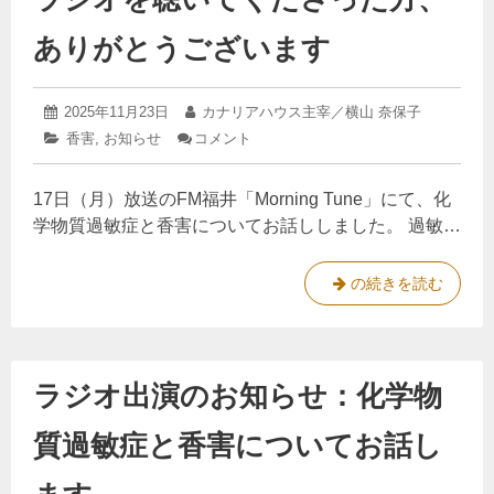
り
ウ
予
ありがとうございます
ス
約
開
の
始
お
で
2025
投
2025年11月23日
投
カナリアハウス主宰／横山 奈保子
米
年
す
稿
稿
カ
香害
,
お知らせ
コメント
: ラ
11
、
日:
者:
テ
ジ
月
本
ゴ
オ
23
17日（月）放送のFM福井「Morning Tune」にて、化
リ
を
日
日
ー:
聴
学物質過敏症と香害についてお話ししました。 過敏…
9
い
時
て
く
よ
ラ
の続きを読む
だ
り
ジ
さ
予
オ
っ
た
約
を
方、
ラジオ出演のお知らせ：化学物
開
聴
あ
始
い
り
が
質過敏症と香害についてお話し
で
て
と
す
く
う