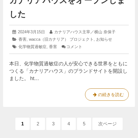
カナリアハウスをオープンしま
に
て
した
守
、
り
養
続
生
2025
投
2024年3月15日
投
カナリアハウス主宰／横山 奈保子
け
中
年
稿
稿
カ
香害
,
wacca（旧カナリア） プロジェクト
,
お知らせ
3
る
で
日:
者:
テ
タ
化学物質過敏症
月
,
香害
コメント
: カ
品
す
ゴ
22
グ:
ナ
リ
質
日
リ
ー:
本日、化学物質過敏症の人が安心できる世界をともに
ア
ハ
つくる「カナリアハウス」のブランドサイトを開設し
ウ
ました。 ht…
ス
を
オ
カ
の続きを読む
ー
ナ
プ
ン
リ
し
ア
ま
ペ
ペ
1
ペ
2
ペ
3
ペ
4
ペ
5
次ページ
ハ
し
ー
ー
ー
ー
ー
ー
た
ウ
ジ:
ジ:
ジ:
ジ:
ジ: