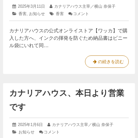
く
知
ま
2025
投
2025年3月11日
投
カナリアハウス主宰／横山 奈保子
る
た
年
す
稿
稿
カ
香害
,
お知らせ
タ
香害
コメント
: 「納
化
3
日:
者:
め
テ
グ:
品
学
月
ゴ
書
に
物
22
カナリアハウスの公式オンライストア【ワッカ】で購
リ
い
日
質
】
ー:
り
過
入した方へ、インクの揮発を防ぐため納品書はビニー
み
ま
敏
ル袋にいれて同…
せ
ん
症
ん」
の
な
の
原
「
の続きを読む
の
声
因
納
で
体
と
再
症
品
験
考。
状
書
談
化
カナリアハウス、本日より営業
い
学
か
物
り
ら
質
です
ま
知
過
せ
敏
る
症
ん
化
2025
投
2025年1月6日
投
カナリアハウス主宰／横山 奈保子
の
」
学
年
稿
稿
負
カ
お知らせ
コメント
: カ
1
の
日:
者:
担
物
テ
ナ