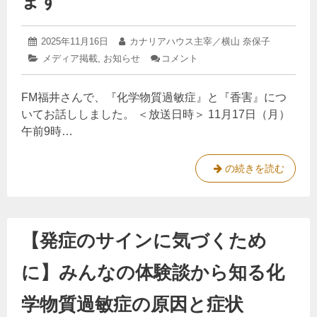
ます
だ
ご
ざ
さ
い
っ
ま
2025
投
2025年11月16日
投
カナリアハウス主宰／横山 奈保子
た
年
す
稿
稿
カ
メディア掲載
,
お知らせ
コメント
: ラ
11
日:
者:
方
テ
ジ
月
ゴ
オ
、
16
FM福井さんで、『化学物質過敏症』と『香害』につ
リ
出
日
あ
ー:
演
いてお話ししました。 ＜放送日時＞ 11月17日（月）
り
の
午前9時…
お
が
知
と
ら
ラ
の続きを読む
う
せ：
ジ
化
ご
学
オ
ざ
物
出
い
質
【発症のサインに気づくため
演
過
ま
敏
の
す
症
に】みんなの体験談から知る化
お
と
知
香
学物質過敏症の原因と症状
害
ら
に