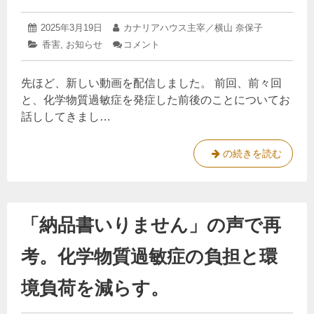
せ
つ
：
い
2025
投
2025年3月19日
投
カナリアハウス主宰／横山 奈保子
て
化
年
稿
稿
カ
香害
,
お知らせ
コメント
: 【発
お
3
日:
者:
学
テ
症
話
月
ゴ
の
物
し
22
先ほど、新しい動画を配信しました。 前回、前々回
リ
サ
日
ま
質
ー:
イ
す
と、化学物質過敏症を発症した前後のことについてお
過
ン
話ししてきまし…
に
敏
気
症
づ
【
の続きを読む
と
く
発
た
香
め
症
害
に】
の
に
み
「納品書いりません」の声で再
サ
ん
つ
な
イ
い
の
考。化学物質過敏症の負担と環
ン
て
体
に
験
お
境負荷を減らす。
談
気
話
か
づ
し
ら