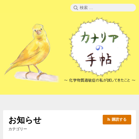
コ
検
ン
索:
テ
ン
ツ
へ
ス
キ
ッ
プ
お知らせ
購読する
カテゴリー