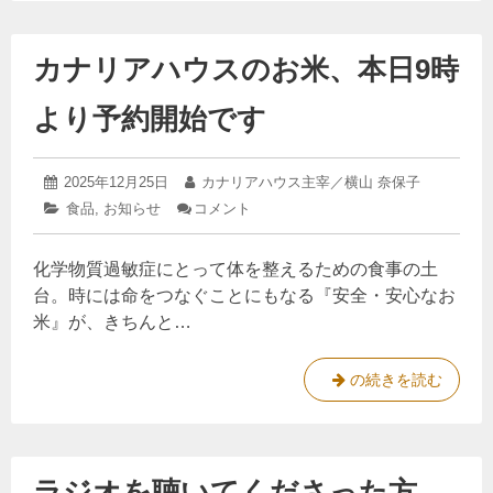
カナリアハウスのお米、本日9時
より予約開始です
2025
投
2025年12月25日
投
カナリアハウス主宰／横山 奈保子
年
稿
稿
カ
食品
,
お知らせ
コメント
: カ
12
日:
者:
テ
ナ
月
ゴ
リ
25
化学物質過敏症にとって体を整えるための食事の土
リ
ア
日
ー:
ハ
台。時には命をつなぐことにもなる『安全・安心なお
ウ
米』が、きちんと…
ス
の
お
カ
の続きを読む
米、
ナ
本
日
リ
9
ア
時
よ
ラジオを聴いてくださった方、
ハ