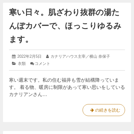
し
マ
寒い日々。肌ざわり抜群の湯た
て
ス
ク
や
んぽカバーで、ほっこりゆるみ
ま
な
ます。
い
、
ワ
2022
投
2022年2月5日
投
カナリアハウス主宰／横山 奈保子
ッ
年
稿
稿
カ
衣類
コメント
: 寒
2
日:
者:
カ
テ
い
月
ゴ
日々。
の
5
寒い週末です。私の住む福井も雪が結構降っていま
リ
肌
日
マ
ー:
ざ
す。 着る物、暖房に制限があって寒い思いをしている
ス
わ
カナリアンさん…
り
ク
抜
群
寒
の続きを読む
の
い
湯
た
日
ん
々
ぽ