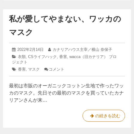
私が愛してやまない、ワッカの
マスク
2025
投
2022年2月14日
投
カナリアハウス主宰／横山 奈保子
年
稿
稿
カ
衣類
,
CSライフハック
,
香害
,
wacca（旧カナリア） プロ
3
日:
者:
ジェクト
テ
月
ゴ
22
タ
香害
,
マスク
コメント
: 私
リ
日
グ:
が
ー:
愛
最初は市販のオーガニックコットン生地で作ったワッ
し
て
カのマスク。先日その最初のマスクを買っていたカナ
や
リアンさんが来…
ま
な
い、
私
の続きを読む
ワ
が
ッ
カ
愛
の