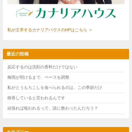
っ
こ
り
ゆ
る
私が主宰するカナリアハウスのHPはこちら ＞
み
ま
す
最近の投稿
。
反応するのは洗剤の香料だけではない
梅雨が明けるまで、ペースを調整
私がとうもろこしを食べられるのは、この季節だけ
移香していると言われるんです
頑張れば報われるって、誰に教わったんだろう？
カテゴリー