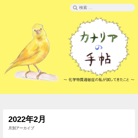
コ
検
ン
索:
テ
ン
ツ
へ
ス
キ
ッ
プ
2022年2月
月別アーカイブ