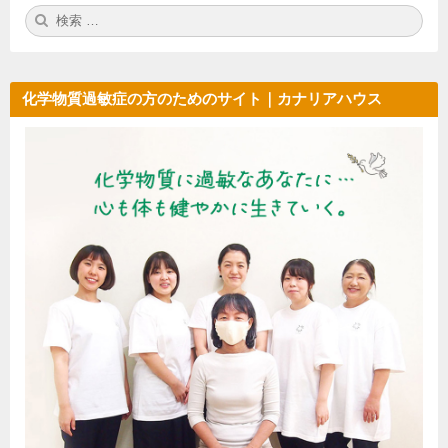
検
検
。
カ
索:
索
バ
肌
ー
ざ
で、
わ
ほ
化学物質過敏症の方のためのサイト｜カナリアハウス
っ
り
こ
抜
り
群
ゆ
る
の
み
湯
ま
た
す。
ん
ぽ
カ
バ
ー
で
、
ほ