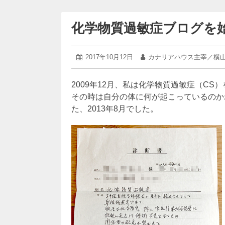
化学物質過敏症ブログを
2020
投
2017年10月12日
投
カナリアハウス主宰／横山
年
稿
稿
3
日:
者:
月
2009年12月、私は化学物質過敏症（CS
5
その時は自分の体に何が起こっているのか
日
た、2013年8月でした。