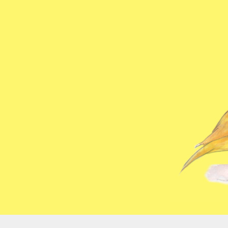
コ
ン
テ
ン
ツ
へ
ス
キ
ッ
プ