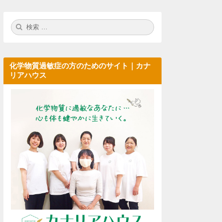
検
検
索:
索
化学物質過敏症の方のためのサイト｜カナ
リアハウス