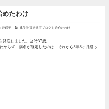
始めたわけ
 奈保子
カ
化学物質過敏症ブログを始めたわけ
テ
ゴ
）を発症しました。当時37歳。
リ
ー:
わからず、病名が確定したのは、それから3年8ヶ月経っ