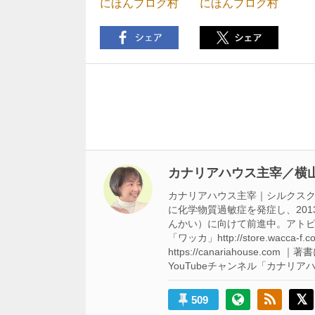
にほんブログ村
にほんブログ村
投
稿
ナ
ビ
カナリアハウス主宰／横山
ゲ
カナリアハウス主宰｜シルクスクリ
ー
に化学物質過敏症を発症し、201
んかい）に向けて前進中。アトピ
シ
「ワッカ」http://store.w
https://canariahouse.co
ョ
YouTubeチャンネル「カナリアハウス」 h
ン
509