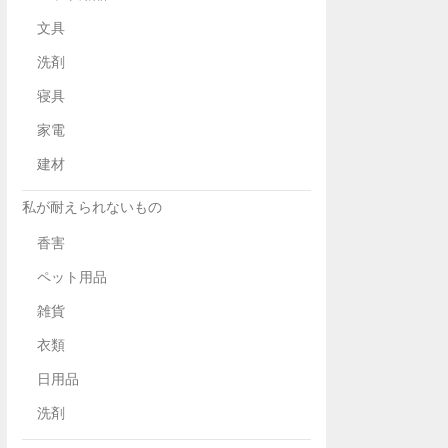
文具
洗剤
寝具
家電
建材
私が耐えられないもの
香害
ペット用品
雑貨
衣類
日用品
洗剤