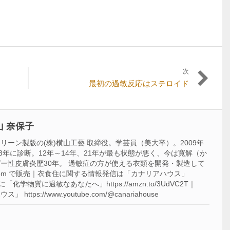
次
次
最初の過敏反応はステロイド
の
記
事:
 奈保子
ーン製版の(株)横山工藝 取締役。学芸員（美大卒）。2009年
3年に診断。12年～14年、21年が最も状態が悪く、今は寛解（か
ー性皮膚炎歴30年。 過敏症の方が使える衣類を開発・製造して
acca-f.com で販売｜衣食住に関する情報発信は「カナリアハウス」
m ｜著書に「化学物質に過敏なあなたへ」https://amzn.to/3UdVC2T｜
ttps://www.youtube.com/@canariahouse