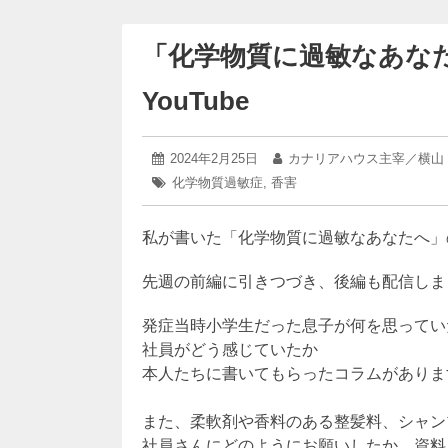
「化学物質に過敏なあな
YouTube
2025
投
2024年2月25日
投
カナリアハウス主宰／横山
年
稿
稿
タ
化学物質過敏症
,
香害
3
日:
者:
グ:
月
22
私が書いた「化学物質に過敏なあなたへ」
日
先週の前編に引きつづき、後編も配信しま
発症当時小学生だった息子が何を思ってい
社員がどう感じていたか
本人たちに書いてもらったコラムがありま
また、柔軟剤や香料のある整髪料、シャン
社員さんにどのようにお願いしたか、資料