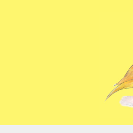
コ
ン
テ
ン
ツ
へ
ス
キ
ッ
プ