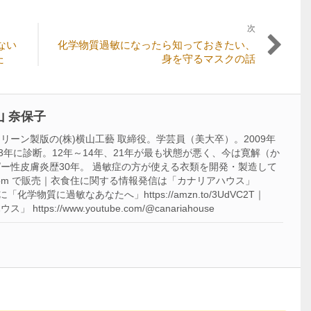
次
次
ない
化学物質過敏になったら知っておきたい、
の
た
身を守るマスクの話
記
事:
 奈保子
ーン製版の(株)横山工藝 取締役。学芸員（美大卒）。2009年
3年に診断。12年～14年、21年が最も状態が悪く、今は寛解（か
ー性皮膚炎歴30年。 過敏症の方が使える衣類を開発・製造して
acca-f.com で販売｜衣食住に関する情報発信は「カナリアハウス」
m ｜著書に「化学物質に過敏なあなたへ」https://amzn.to/3UdVC2T｜
ttps://www.youtube.com/@canariahouse