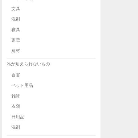
文具
洗剤
寝具
家電
建材
私が耐えられないもの
香害
ペット用品
雑貨
衣類
日用品
洗剤