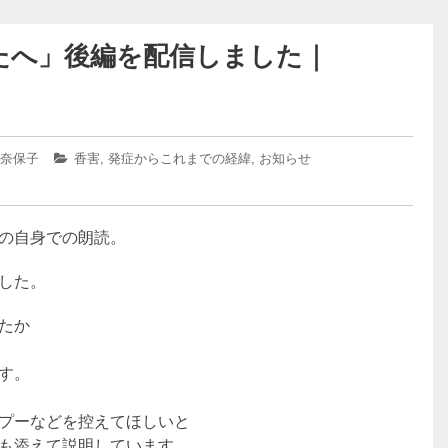
たへ」後編を配信しました｜
 奈保子
カ
香害
,
発症からこれまでの経緯
,
お知らせ
テ
ゴ
リ
ー:
の自身での朗読。
した。
たか
す。
プーなどを控えてほしいと
も添えて説明しています。