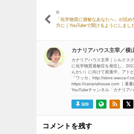
前
投
前
「化学物質に過敏なあなたへ」が読め
稿
の
方に｜YouTubeで聞けるようにしまし
記
ナ
事:
ビ
カナリアハウス主宰／横山
ゲ
ー
カナリアハウス主宰｜シルクスクリ
に化学物質過敏症を発症し、201
シ
んかい）に向けて前進中。アトピ
「ワッカ」http://store.w
ョ
https://canariahouse.co
ン
YouTubeチャンネル「カナリアハウス」 h
509
コメントを残す