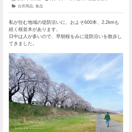
年
稿
稿
カ
台所用品
,
食品
4
日:
者:
テ
月
ゴ
8
私が住む地域の堤防沿いに、およそ600本、2.2kmも
リ
日
ー:
続く桜並木があります。
日中は人が多いので、早朝桜をみに堤防沿いを散歩し
てきました。