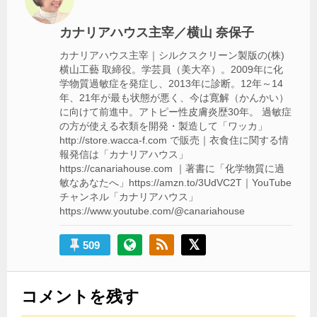
シ
ョ
カナリアハウス主宰／横山 奈保子
ン
カナリアハウス主宰｜シルクスクリーン製版の(株)
横山工藝 取締役。学芸員（美大卒）。2009年に化
学物質過敏症を発症し、2013年に診断。12年～14
年、21年が最も状態が悪く、今は寛解（かんかい）
に向けて前進中。アトピー性皮膚炎歴30年。 過敏症
の方が使える衣類を開発・製造して「ワッカ」
http://store.wacca-f.com で販売｜衣食住に関する情
報発信は「カナリアハウス」
https://canariahouse.com ｜著書に「化学物質に過
敏なあなたへ」https://amzn.to/3UdVC2T｜YouTube
チャンネル「カナリアハウス」
https://www.youtube.com/@canariahouse
509
コメントを残す