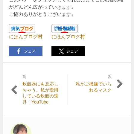
がどんどん広がっていきます。
ご協力ありがとうございます。
にほんブログ村
にほんブログ村
前
次
投
前
次
炊飯器にも反応し
私がご機嫌でいら
稿
の
の
ちゃう。私が愛用
れるマスク
記
記
している炊飯の道
ナ
事:
事:
具｜YouTube
ビ
ゲ
ー