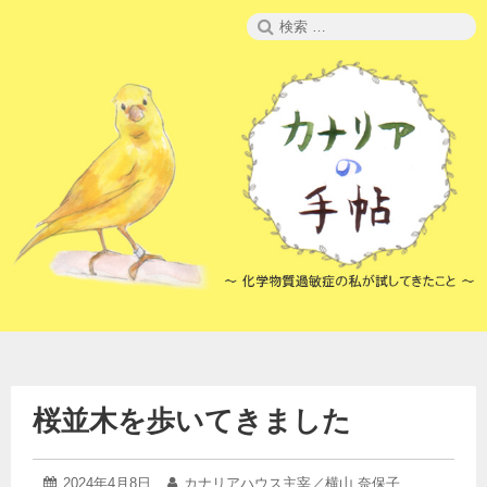
コ
検
ン
索:
テ
ン
ツ
へ
ス
キ
ッ
プ
桜並木を歩いてきました
2024
投
2024年4月8日
投
カナリアハウス主宰／横山 奈保子