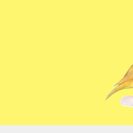
コ
ン
テ
ン
ツ
へ
ス
キ
ッ
プ