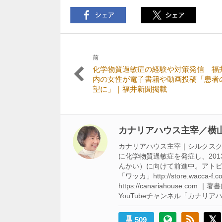
前
投
前
化学物質過敏症の経験や対策発信 福
稿
の
内の女性が電子書籍や動画投稿「患者
記
望に」｜福井新聞掲載
ナ
事:
ビ
ゲ
カナリアハウス主宰／横山
ー
カナリアハウス主宰｜シルクスクリ
シ
に化学物質過敏症を発症し、201
んかい）に向けて前進中。アトピ
ョ
「ワッカ」http://store.w
ン
https://canariahouse.co
YouTubeチャンネル「カナリアハウス」 h
509