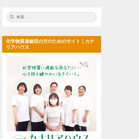
検
検
索:
索
化学物質過敏症の方のためのサイト｜カナ
リアハウス