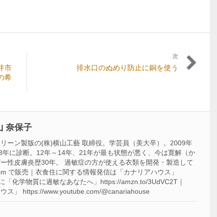
次
次
井市
排水口のぬめり防止に銅を使う
の
の希
記
事:
 奈保子
ーン製版の(株)横山工藝 取締役。学芸員（美大卒）。2009年
3年に診断。12年～14年、21年が最も状態が悪く、今は寛解（か
ー性皮膚炎歴30年。 過敏症の方が使える衣類を開発・製造して
acca-f.com で販売｜衣食住に関する情報発信は「カナリアハウス」
m ｜著書に「化学物質に過敏なあなたへ」https://amzn.to/3UdVC2T｜
ttps://www.youtube.com/@canariahouse