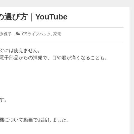
び方｜YouTube
 奈保子
カ
CSライフハック
,
家電
テ
ゴ
ぐには使えません。
リ
ー:
電子部品からの揮発で、目や喉が痛くなることも。
す。
機について動画でお話しました。