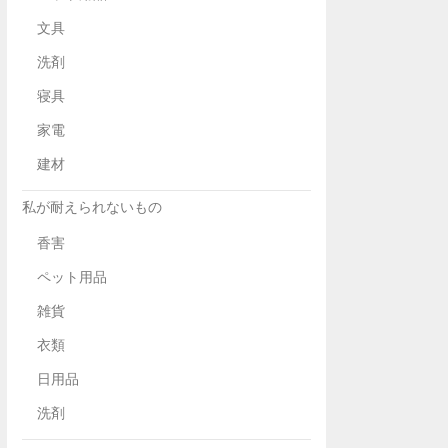
文具
洗剤
寝具
家電
建材
私が耐えられないもの
香害
ペット用品
雑貨
衣類
日用品
洗剤