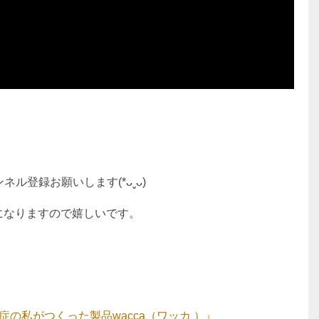
ル登録お願いします(*ᴗˬᴗ)
になりますので嬉しいです。
の私がつくった製品wacca（ワッカ ）』