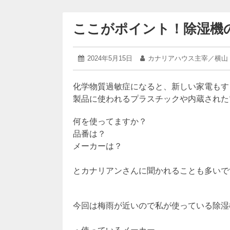
ここがポイント！除湿機の選
2024
投
2024年5月15日
投
カナリアハウス主宰／横山
年
稿
稿
5
日:
者:
月
化学物質過敏症になると、新しい家電もす
15
製品に使われるプラスチックや内蔵された
日
何を使ってますか？
品番は？
メーカーは？
とカナリアンさんに聞かれることも多いで
今回は梅雨が近いので私が使っている除湿