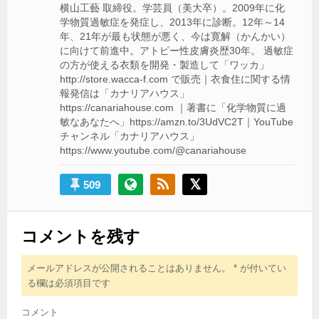
横山工藝 取締役。学芸員（美大卒）。2009年に化
学物質過敏症を発症し、2013年に診断。12年～14
年、21年が最も状態が悪く、今は寛解（かんかい）
に向けて前進中。アトピー性皮膚炎歴30年。 過敏症
の方が使える衣類を開発・製造して「ワッカ」
http://store.wacca-f.com で販売｜衣食住に関する情
報発信は「カナリアハウス」
https://canariahouse.com ｜著書に「化学物質に過
敏なあなたへ」https://amzn.to/3UdVC2T｜YouTube
チャンネル「カナリアハウス」
https://www.youtube.com/@canariahouse
509
コメントを残す
メールアドレスが公開されることはありません。
*
が付いてい
る欄は必須項目です
コメント