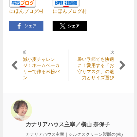
にほんブログ村
にほんブログ村
前
次
投
前
次
減小麦チャレン
暑い季節でも快適
稿
の
の
ジ！ホームベーカ
に！愛用する「お
記
記
リーで作る米粉パ
守りマスク」の魅
ナ
事:
事:
ン
力とサイズ選び
ビ
ゲ
ー
シ
ョ
カナリアハウス主宰／横山 奈保子
ン
カナリアハウス主宰｜シルクスクリーン製版の(株)