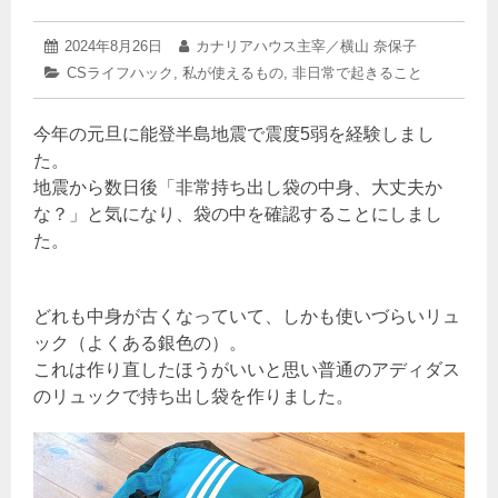
2024
投
2024年8月26日
投
カナリアハウス主宰／横山 奈保子
年
稿
稿
カ
CSライフハック
,
私が使えるもの
,
非日常で起きること
8
日:
者:
テ
月
ゴ
23
今年の元旦に能登半島地震で震度5弱を経験しまし
リ
日
ー:
た。
地震から数日後「非常持ち出し袋の中身、大丈夫か
な？」と気になり、袋の中を確認することにしまし
た。
どれも中身が古くなっていて、しかも使いづらいリュ
ック（よくある銀色の）。
これは作り直したほうがいいと思い普通のアディダス
のリュックで持ち出し袋を作りました。