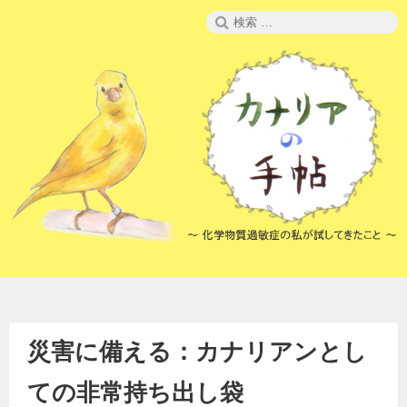
コ
検
ン
索:
テ
ン
ツ
へ
ス
キ
ッ
プ
災害に備える：カナリアンとし
ての非常持ち出し袋