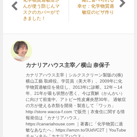
稿
の
の
んが使う防じんマ
幸せ：化学物質過
記
記
スクのカバーがで
敏症のピザ作り
ナ
事:
事:
きました！
ビ
ゲ
ー
シ
ョ
カナリアハウス主宰／横山 奈保子
ン
カナリアハウス主宰｜シルクスクリーン製版の(株)
横山工藝 取締役。学芸員（美大卒）。2009年に化
学物質過敏症を発症し、2013年に診断。12年～14
年、21年が最も状態が悪く、今は寛解（かんかい）
に向けて前進中。アトピー性皮膚炎歴30年。 過敏症
の方が使える衣類を開発・製造して「ワッカ」
http://store.wacca-f.com で販売｜衣食住に関する情
報発信は「カナリアハウス」
https://canariahouse.com ｜著書に「化学物質に過
敏なあなたへ」https://amzn.to/3UdVC2T｜YouTube
チャンネル「カナリアハウス」