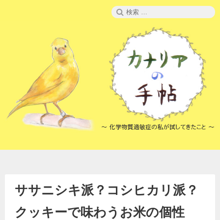
コ
検
ン
索:
テ
ン
ツ
へ
ス
キ
ッ
プ
ササニシキ派？コシヒカリ派？
クッキーで味わうお米の個性