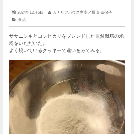
2024
投
2024年12月6日
投
カナリアハウス主宰／横山 奈保子
年
稿
稿
カ
食品
12
日:
者:
テ
月
ゴ
6
ササニシキとコシヒカリをブレンドした自然栽培の米
リ
日
ー:
粉をいただいた。
よく焼いているクッキーで違いをみてみる。