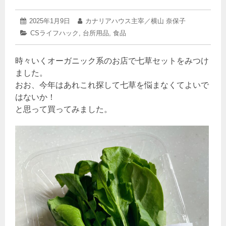
2025
投
2025年1月9日
投
カナリアハウス主宰／横山 奈保子
年
稿
稿
カ
CSライフハック
,
台所用品
,
食品
1
日:
者:
テ
月
ゴ
8
時々いくオーガニック系のお店で七草セットをみつけ
リ
日
ー:
ました。
おお、今年はあれこれ探して七草を悩まなくてよいで
はないか！
と思って買ってみました。