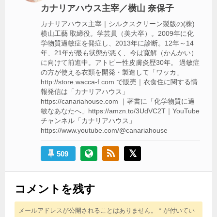
ョ
カナリアハウス主宰／横山 奈保子
ン
カナリアハウス主宰｜シルクスクリーン製版の(株)
横山工藝 取締役。学芸員（美大卒）。2009年に化
学物質過敏症を発症し、2013年に診断。12年～14
年、21年が最も状態が悪く、今は寛解（かんかい）
に向けて前進中。アトピー性皮膚炎歴30年。 過敏症
の方が使える衣類を開発・製造して「ワッカ」
http://store.wacca-f.com で販売｜衣食住に関する情
報発信は「カナリアハウス」
https://canariahouse.com ｜著書に「化学物質に過
敏なあなたへ」https://amzn.to/3UdVC2T｜YouTube
チャンネル「カナリアハウス」
https://www.youtube.com/@canariahouse
509
コメントを残す
メールアドレスが公開されることはありません。
*
が付いてい