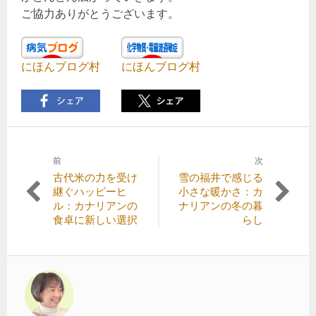
ご協力ありがとうございます。
にほんブログ村
にほんブログ村
前
次
投
前
次
古代米の力を受け
雪の福井で感じる
稿
の
の
継ぐハッピーヒ
小さな暖かさ：カ
記
記
ル：カナリアンの
ナリアンの冬の暮
ナ
事:
事:
食卓に新しい選択
らし
ビ
ゲ
ー
シ