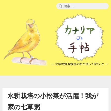
コ
検
ン
索:
テ
ン
ツ
へ
ス
キ
ッ
プ
水耕栽培の小松菜が活躍！我が
家の七草粥