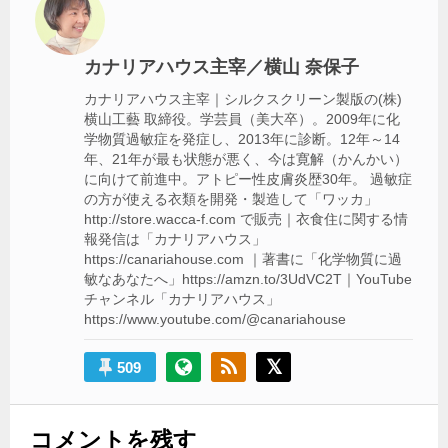
ー
シ
カナリアハウス主宰／横山 奈保子
ョ
カナリアハウス主宰｜シルクスクリーン製版の(株)
ン
横山工藝 取締役。学芸員（美大卒）。2009年に化
学物質過敏症を発症し、2013年に診断。12年～14
年、21年が最も状態が悪く、今は寛解（かんかい）
に向けて前進中。アトピー性皮膚炎歴30年。 過敏症
の方が使える衣類を開発・製造して「ワッカ」
http://store.wacca-f.com で販売｜衣食住に関する情
報発信は「カナリアハウス」
https://canariahouse.com ｜著書に「化学物質に過
敏なあなたへ」https://amzn.to/3UdVC2T｜YouTube
チャンネル「カナリアハウス」
https://www.youtube.com/@canariahouse
509
コメントを残す