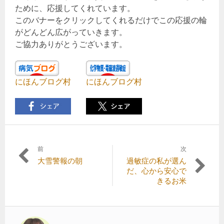
ために、応援してくれています。
このバナーをクリックしてくれるだけでこの応援の輪
がどんどん広がっていきます。
ご協力ありがとうございます。
にほんブログ村
にほんブログ村
前
次
投
前
次
大雪警報の朝
過敏症の私が選ん
稿
の
の
だ、心から安心で
記
記
きるお米
ナ
事:
事:
ビ
ゲ