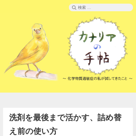
コ
検
ン
索:
テ
ン
ツ
へ
ス
キ
ッ
プ
洗剤を最後まで活かす、詰め替
え前の使い方