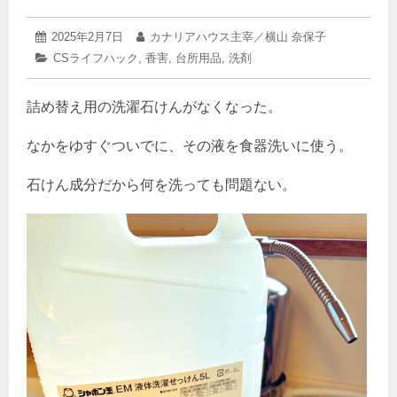
2025
投
2025年2月7日
投
カナリアハウス主宰／横山 奈保子
年
稿
稿
カ
CSライフハック
,
香害
,
台所用品
,
洗剤
3
日:
者:
テ
月
ゴ
22
詰め替え用の洗濯石けんがなくなった。
リ
日
ー:
なかをゆすぐついでに、その液を食器洗いに使う。
石けん成分だから何を洗っても問題ない。