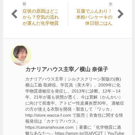
前
次
投
前
次
症状の原因はどこ
豆腐でふんわり！
稿
の
の
から？空気の流れ
米粉パンケーキの
記
記
が運んだ化学物質
休日朝ごはん
ナ
事:
事:
ビ
ゲ
ー
シ
カナリアハウス主宰／横山 奈保子
ョ
カナリアハウス主宰｜シルクスクリーン製版の(株)
ン
横山工藝 取締役。学芸員（美大卒）。2009年に化
学物質過敏症を発症し、2013年に診断。12年～14
年、21年が最も状態が悪く、今は寛解（かんかい）
に向けて前進中。アトピー性皮膚炎歴30年。 過敏症
の方が使える衣類を開発・製造して「ワッカ」
http://store.wacca-f.com で販売｜衣食住に関する情
報発信は「カナリアハウス」
https://canariahouse.com ｜著書に「化学物質に過
敏なあなたへ」https://amzn.to/3UdVC2T｜YouTube