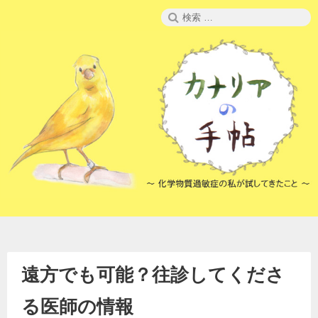
コ
検
ン
索:
テ
ン
ツ
へ
ス
キ
ッ
プ
遠方でも可能？往診してくださ
る医師の情報