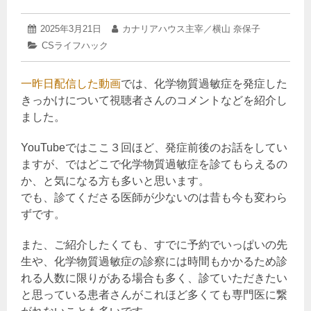
2025
投
2025年3月21日
投
カナリアハウス主宰／横山 奈保子
年
稿
稿
カ
CSライフハック
3
日:
者:
テ
月
ゴ
21
一昨日配信した動画
リ
では、化学物質過敏症を発症した
日
ー:
きっかけについて視聴者さんのコメントなどを紹介し
ました。
YouTubeではここ３回ほど、発症前後のお話をしてい
ますが、ではどこで化学物質過敏症を診てもらえるの
か、と気になる方も多いと思います。
でも、診てくださる医師が少ないのは昔も今も変わら
ずです。
また、ご紹介したくても、すでに予約でいっぱいの先
生や、化学物質過敏症の診察には時間もかかるため診
れる人数に限りがある場合も多く、診ていただきたい
と思っている患者さんがこれほど多くても専門医に繋