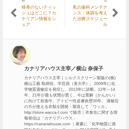
前
次
投
前
次
移香のないティッ
私の歯科メンテナ
稿
の
の
シュはどこに？カ
ンス：体調を考え
記
記
ナリアン情報をシ
た治療スケジュー
ナ
事:
事:
ェア
ル
ビ
ゲ
ー
シ
ョ
カナリアハウス主宰／横山 奈保子
ン
カナリアハウス主宰｜シルクスクリーン製版の(株)
横山工藝 取締役。学芸員（美大卒）。2009年に化
学物質過敏症を発症し、2013年に診断。12年～14
年、21年が最も状態が悪く、今は寛解（かんかい）
に向けて前進中。アトピー性皮膚炎歴30年。 過敏症
の方が使える衣類を開発・製造して「ワッカ」
http://store.wacca-f.com で販売｜衣食住に関する情
報発信は「カナリアハウス」
https://canariahouse.com ｜著書に「化学物質に過