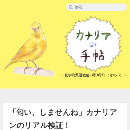
コ
検
ン
索:
テ
ン
ツ
へ
ス
キ
ッ
プ
「匂い、しませんね」カナリア
ンのリアル検証！