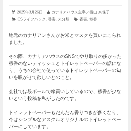
2025
投
2025年3月26日
投
カナリアハウス主宰／横山 奈保子
年
稿
稿
カ
CSライフハック
,
香害
,
未分類
タ
香害
,
移香
3
日:
者:
テ
グ:
月
ゴ
26
地元のカナリアンさんがお米とマスクを買いにこられ
リ
日
ー:
ました。
その際、カナリアハウスのSNSでやり取りの多かった
移香のないティッシュとトイレットペーパーの話にな
り、うちの会社で使っているトイレットペーパーの匂
いを嗅がせて欲しいとのこと。
会社では段ボールで箱買いしているので、移香が少な
いという投稿を私がしたのです。
トイレットペーパーもだんだん香りつきが多くなり、
今はシンプルなアスクルオリジナルのトイレットペー
パーにしています。