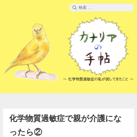
コ
検
ン
索:
テ
ン
ツ
へ
ス
キ
ッ
プ
化学物質過敏症で親が介護にな
ったら②