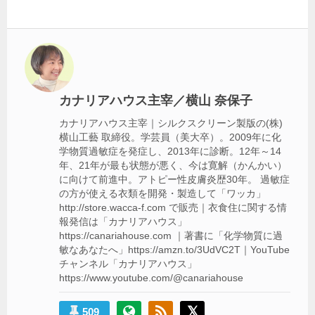
事:
事:
ビ
ゲ
ー
シ
カナリアハウス主宰／横山 奈保子
ョ
カナリアハウス主宰｜シルクスクリーン製版の(株)
ン
横山工藝 取締役。学芸員（美大卒）。2009年に化
学物質過敏症を発症し、2013年に診断。12年～14
年、21年が最も状態が悪く、今は寛解（かんかい）
に向けて前進中。アトピー性皮膚炎歴30年。 過敏症
の方が使える衣類を開発・製造して「ワッカ」
http://store.wacca-f.com で販売｜衣食住に関する情
報発信は「カナリアハウス」
https://canariahouse.com ｜著書に「化学物質に過
敏なあなたへ」https://amzn.to/3UdVC2T｜YouTube
チャンネル「カナリアハウス」
https://www.youtube.com/@canariahouse
509