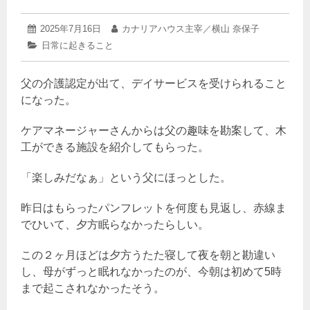
2025
投
2025年7月16日
投
カナリアハウス主宰／横山 奈保子
年
稿
稿
カ
日常に起きること
7
日:
者:
テ
月
ゴ
16
父の介護認定が出て、デイサービスを受けられること
リ
日
ー:
になった。
ケアマネージャーさんからは父の趣味を勘案して、木
工ができる施設を紹介してもらった。
「楽しみだなぁ」という父にほっとした。
昨日はもらったパンフレットを何度も見返し、赤線ま
でひいて、夕方眠らなかったらしい。
この２ヶ月ほどは夕方うたた寝して夜を朝と勘違い
し、母がずっと眠れなかったのが、今朝は初めて5時
まで起こされなかったそう。