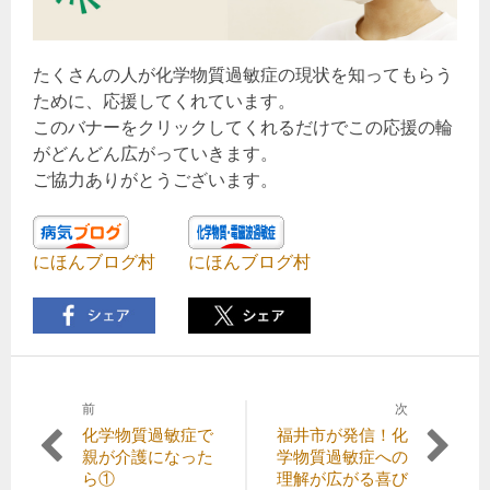
たくさんの人が化学物質過敏症の現状を知ってもらう
ために、応援してくれています。
このバナーをクリックしてくれるだけでこの応援の輪
がどんどん広がっていきます。
ご協力ありがとうございます。
にほんブログ村
にほんブログ村
前
次
投
前
次
化学物質過敏症で
福井市が発信！化
稿
の
の
親が介護になった
学物質過敏症への
記
記
ら①
理解が広がる喜び
ナ