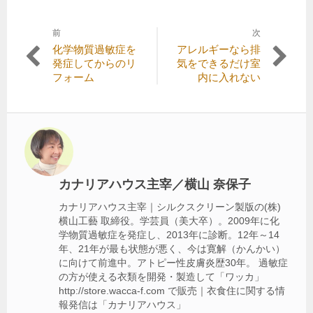
前
次
投
前
次
化学物質過敏症を
アレルギーなら排
稿
の
の
発症してからのリ
気をできるだけ室
記
記
フォーム
内に入れない
ナ
事:
事:
ビ
ゲ
ー
シ
カナリアハウス主宰／横山 奈保子
ョ
カナリアハウス主宰｜シルクスクリーン製版の(株)
ン
横山工藝 取締役。学芸員（美大卒）。2009年に化
学物質過敏症を発症し、2013年に診断。12年～14
年、21年が最も状態が悪く、今は寛解（かんかい）
に向けて前進中。アトピー性皮膚炎歴30年。 過敏症
の方が使える衣類を開発・製造して「ワッカ」
http://store.wacca-f.com で販売｜衣食住に関する情
報発信は「カナリアハウス」