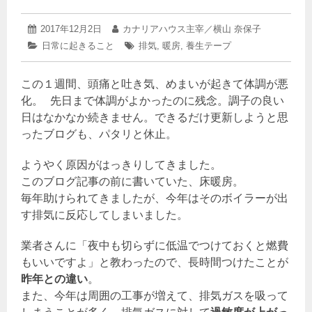
2019
投
2017年12月2日
投
カナリアハウス主宰／横山 奈保子
年
稿
稿
カ
日常に起きること
タ
排気
,
暖房
,
養生テープ
4
日:
者:
テ
グ:
月
ゴ
4
この１週間、頭痛と吐き気、めまいが起きて体調が悪
リ
日
ー:
化。 先日まで体調がよかったのに残念。調子の良い
日はなかなか続きません。できるだけ更新しようと思
ったブログも、パタリと休止。
ようやく原因がはっきりしてきました。
このブログ記事の前に書いていた、床暖房。
毎年助けられてきましたが、今年はそのボイラーが出
す排気に反応してしまいました。
業者さんに「夜中も切らずに低温でつけておくと燃費
もいいですよ」と教わったので、長時間つけたことが
昨年との違い
。
また、今年は周囲の工事が増えて、排気ガスを吸って