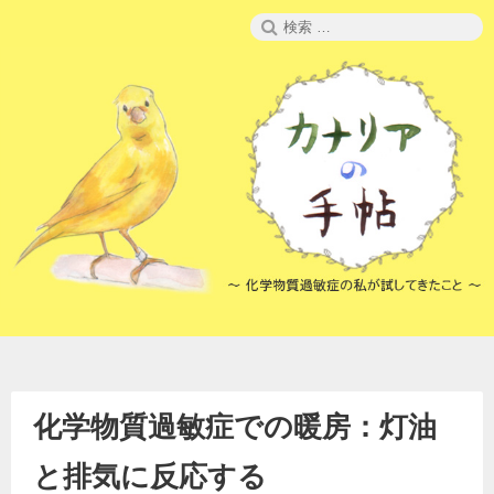
コ
検
ン
索:
テ
ン
ツ
へ
ス
キ
ッ
プ
化学物質過敏症での暖房：灯油
と排気に反応する