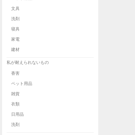
文具
洗剤
寝具
家電
建材
私が耐えられないもの
香害
ペット用品
雑貨
衣類
日用品
洗剤