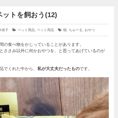
ットを飼おう(12)
奈保子
カ
ペット用品
,
ペット用品
タ
猫
,
ちゅーる
,
おやつ
テ
グ:
ゴ
間の食べ物をかじっていることがあります。
リ
ー:
とささみ以外に何かおやつを、と思ってあげているのが
品でくれた中から、
私が大丈夫だったもの
です。