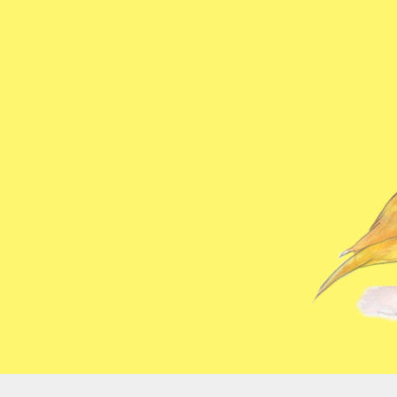
コ
ン
テ
ン
ツ
へ
ス
キ
ッ
プ