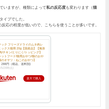
ていますが、種類によって
私の反応度
も変わります（
猫
タイプでした。
の反応の程度が低いので、こちらを使うことが多いです。
クック フリーズドライのムネ肉レ
ミックス猫用 20g【国産品】【無添
肉/チキン/とりにく/トッピング】
ャットフード/猫用おやつ/猫のおや
猫のオヤツ・ねこのおやつ】
：288円（税込、送料別)
9/5/28時点)
楽天で購入