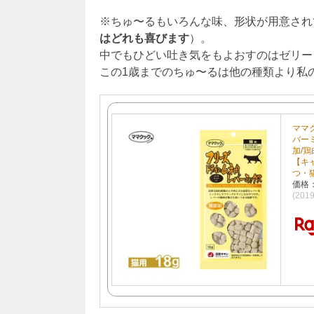
※ちゅ〜るもいろんな味、形状が用意され
はどれも喜びます
）。
中でもひどい吐き気をもよおすのはゼリー
この1歳までのちゅ〜るは他の種類より私
ママ
バー
加/鶏
【キ
つ・
価格
(201