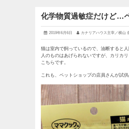
化学物質過敏症だけど…ペ
2019
投
2019年6月6日
投
カナリアハウス主宰／横山 
年
稿
稿
9
日:
者:
月
猫は室内で飼っているので、油断すると人
23
人のものはあげられないですが、カリカリ
日
こちらです。
これも、ペットショップの店員さんが試供