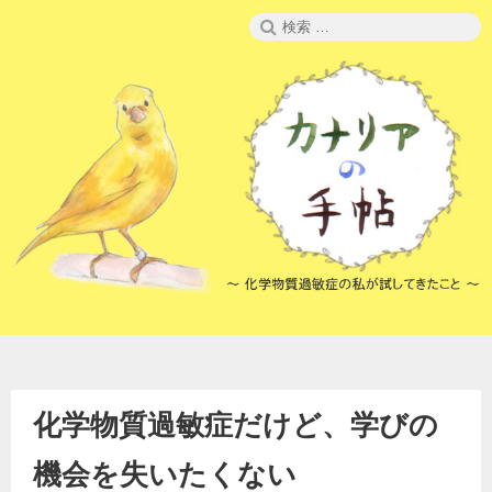
コ
検
ン
索:
テ
ン
ツ
へ
ス
キ
ッ
プ
化学物質過敏症だけど、学びの
機会を失いたくない