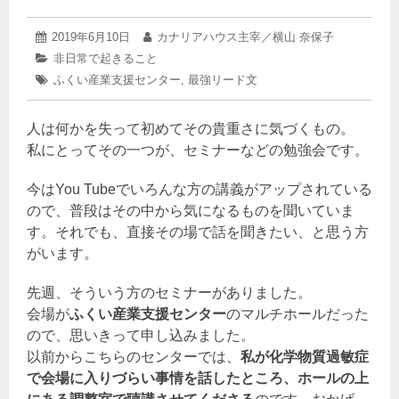
2019
投
2019年6月10日
投
カナリアハウス主宰／横山 奈保子
年
稿
稿
カ
非日常で起きること
6
日:
者:
テ
タ
ふくい産業支援センター
月
,
最強リード文
ゴ
10
グ:
リ
日
ー:
人は何かを失って初めてその貴重さに気づくもの。
私にとってその一つが、セミナーなどの勉強会です。
今はYou Tubeでいろんな方の講義がアップされている
ので、普段はその中から気になるものを聞いていま
す。それでも、直接その場で話を聞きたい、と思う方
がいます。
先週、そういう方のセミナーがありました。
会場が
ふくい産業支援センター
のマルチホールだった
ので、思いきって申し込みました。
以前からこちらのセンターでは、
私が化学物質過敏症
で会場に入りづらい事情を話したところ、ホールの上