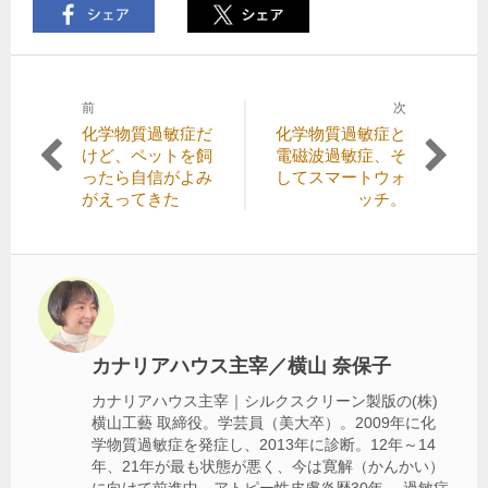
前
次
投
前
次
化学物質過敏症だ
化学物質過敏症と
稿
の
の
けど、ペットを飼
電磁波過敏症、そ
記
記
ったら自信がよみ
してスマートウォ
ナ
事:
事:
がえってきた
ッチ。
ビ
ゲ
ー
シ
ョ
カナリアハウス主宰／横山 奈保子
ン
カナリアハウス主宰｜シルクスクリーン製版の(株)
横山工藝 取締役。学芸員（美大卒）。2009年に化
学物質過敏症を発症し、2013年に診断。12年～14
年、21年が最も状態が悪く、今は寛解（かんかい）
に向けて前進中。アトピー性皮膚炎歴30年。 過敏症