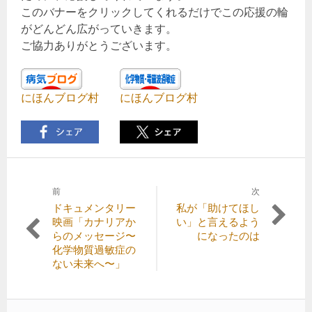
このバナーをクリックしてくれるだけでこの応援の輪
がどんどん広がっていきます。
ご協力ありがとうございます。
にほんブログ村
にほんブログ村
前
次
投
前
次
ドキュメンタリー
私が「助けてほし
稿
の
の
映画「カナリアか
い」と言えるよう
記
記
らのメッセージ〜
になったのは
ナ
事:
事:
化学物質過敏症の
ビ
ない未来へ〜」
ゲ
ー