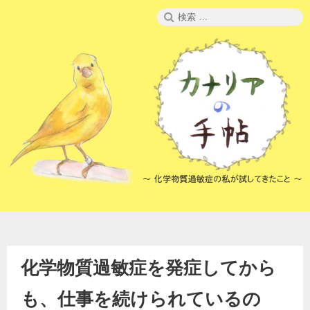
コ
検
ン
索:
テ
ン
ツ
へ
ス
キ
ッ
プ
化学物質過敏症を発症してから
も、仕事を続けられているの