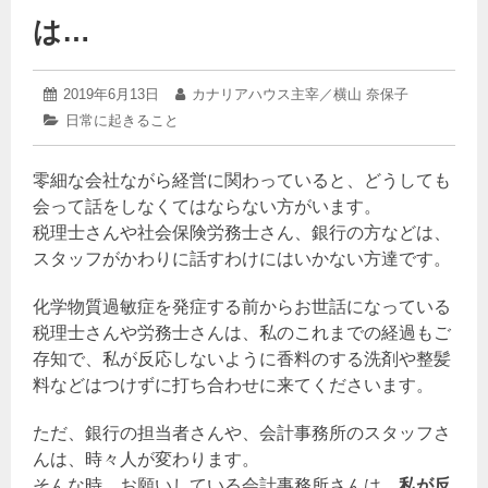
は…
2019
投
2019年6月13日
投
カナリアハウス主宰／横山 奈保子
年
稿
稿
カ
日常に起きること
6
日:
者:
テ
月
ゴ
13
零細な会社ながら経営に関わっていると、どうしても
リ
日
ー:
会って話をしなくてはならない方がいます。
税理士さんや社会保険労務士さん、銀行の方などは、
スタッフがかわりに話すわけにはいかない方達です。
化学物質過敏症を発症する前からお世話になっている
税理士さんや労務士さんは、私のこれまでの経過もご
存知で、私が反応しないように香料のする洗剤や整髪
料などはつけずに打ち合わせに来てくださいます。
ただ、銀行の担当者さんや、会計事務所のスタッフさ
んは、時々人が変わります。
そんな時、お願いしている会計事務所さんは、
私が反