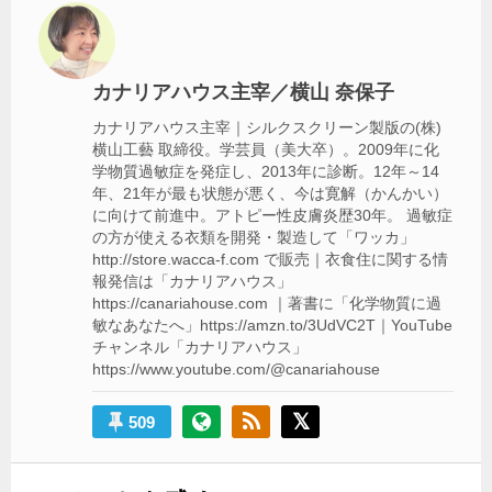
シ
ョ
ン
カナリアハウス主宰／横山 奈保子
カナリアハウス主宰｜シルクスクリーン製版の(株)
横山工藝 取締役。学芸員（美大卒）。2009年に化
学物質過敏症を発症し、2013年に診断。12年～14
年、21年が最も状態が悪く、今は寛解（かんかい）
に向けて前進中。アトピー性皮膚炎歴30年。 過敏症
の方が使える衣類を開発・製造して「ワッカ」
http://store.wacca-f.com で販売｜衣食住に関する情
報発信は「カナリアハウス」
https://canariahouse.com ｜著書に「化学物質に過
敏なあなたへ」https://amzn.to/3UdVC2T｜YouTube
チャンネル「カナリアハウス」
https://www.youtube.com/@canariahouse
509