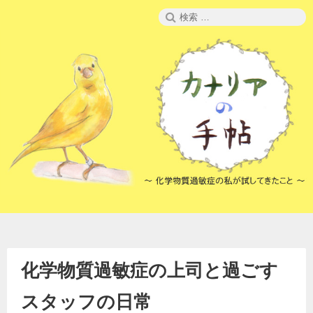
コ
検
ン
索:
テ
ン
ツ
へ
ス
キ
ッ
プ
化学物質過敏症の上司と過ごす
スタッフの日常