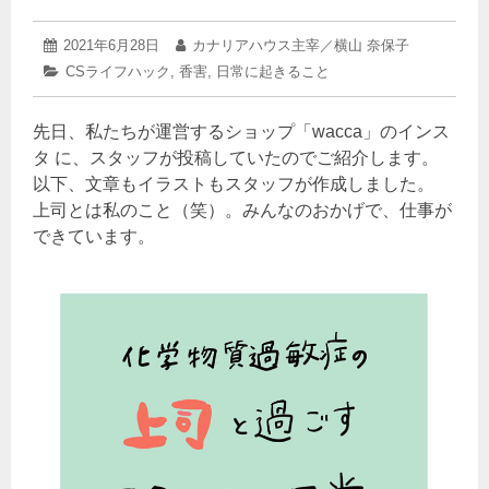
2025
投
2021年6月28日
投
カナリアハウス主宰／横山 奈保子
年
稿
稿
カ
CSライフハック
,
香害
,
日常に起きること
3
日:
者:
テ
月
ゴ
23
先日、私たちが運営するショップ「wacca」のインス
リ
日
ー:
タ に、スタッフが投稿していたのでご紹介します。
以下、文章もイラストもスタッフが作成しました。
上司とは私のこと（笑）。みんなのおかげで、仕事が
できています。