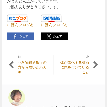
がどんどん広がっていきます。
ご協力ありがとうございます。
にほんブログ村
にほんブログ村
前
次
投
前
次
化学物質過敏症の
体が悪化する梅雨
稿
の
の
方から届いたハガ
に気を付けている
記
記
キ
こと
ナ
事:
事:
ビ
ゲ
ー
シ