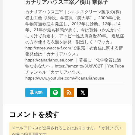
カナリアハウス主宰／横山 奈保子
ョ
カナリアハウス主宰｜シルクスクリーン製版の(株)
ン
横山工藝 取締役。学芸員（美大卒）。2009年に化
学物質過敏症を発症し、2013年に診断。12年～14
年、21年が最も状態が悪く、今は寛解（かんかい）
に向けて前進中。アトピー性皮膚炎歴30年。 過敏症
の方が使える衣類を開発・製造して「ワッカ」
http://store.wacca-f.com で販売｜衣食住に関する情
報発信は「カナリアハウス」
https://canariahouse.com ｜著書に「化学物質に過
敏なあなたへ」https://amzn.to/3UdVC2T｜YouTube
チャンネル「カナリアハウス」
https://www.youtube.com/@canariahouse
509
コメントを残す
メールアドレスが公開されることはありません。
*
が付いてい
る欄は必須項目です