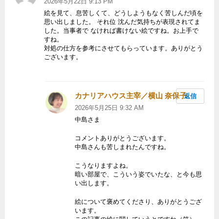
2026年5月22日 9:13 PM
絵を見て、息苦しくて、どうしようもなく苦しんだ頃を
思い出しました。 それ位 沈んだ気持ちが表現されてま
した。当事者で なければ書けない絵ですね。お上手で
すね。
対処の仕方を参考にさせてもらっています。ありがとう
ございます。
カナリアハウス主宰／横山 奈保子
よ
返信
り:
2026年5月25日 9:32 AM
中島さま
コメントありがとうございます。
中島さんも苦しまれたんですね。
こうなりますよね。
暗い部屋で、こういう姿でいたな、と今も思
い出します。
絵について褒めてくださり、ありがとうござ
います。