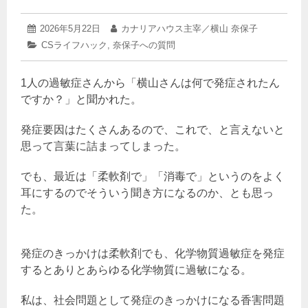
2026
投
2026年5月22日
投
カナリアハウス主宰／横山 奈保子
年
稿
稿
カ
CSライフハック
,
奈保子への質問
5
日:
者:
テ
月
ゴ
22
1人の過敏症さんから「横山さんは何で発症されたん
リ
日
ー:
ですか？」と聞かれた。
発症要因はたくさんあるので、これで、と言えないと
思って言葉に詰まってしまった。
でも、最近は「柔軟剤で」「消毒で」というのをよく
耳にするのでそういう聞き方になるのか、とも思っ
た。
発症のきっかけは柔軟剤でも、化学物質過敏症を発症
するとありとあらゆる化学物質に過敏になる。
私は、社会問題として発症のきっかけになる香害問題