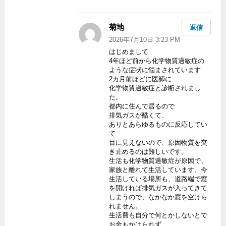
菊地
よ
返信
り:
2026年7月10日 3:23 PM
はじめまして
4年ほど前から化学物質過敏症の
ような症状に悩まされています
2カ月前ほどに医師に
化学物質過敏症と診断されまし
た。
都内に住んで居るので
排気ガスが酷くて、
ありとあらゆるものに反応してい
て
目に見えないので、原因物質を突
き止めるのは難しいです。
生活も化学物質過敏症が原因で、
家族と離れて生活しています。今
生活している場所も、道路端で窓
を開ければ排気ガスが入ってきて
しまうので、なかなか窓を空けら
れません。
生活費も自分で何とかしないとで
お金もかけられず