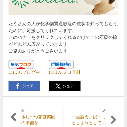
たくさんの人が化学物質過敏症の現状を知ってもらう
ために、応援してくれています。
このバナーをクリックしてくれるだけでこの応援の輪
がどんどん広がっていきます。
ご協力ありがとうございます。
にほんブログ村
にほんブログ村
前
次
投
前
次
少しずつ家庭菜園
一生懸命、ぼーっ
稿
の
の
の準備を
としようとしてい