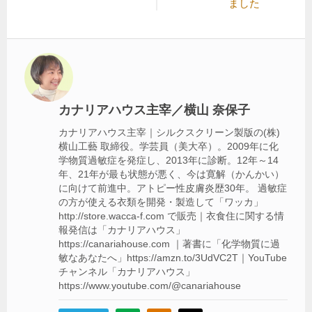
記
記
ました
ナ
事:
事:
ビ
ゲ
ー
シ
カナリアハウス主宰／横山 奈保子
ョ
カナリアハウス主宰｜シルクスクリーン製版の(株)
ン
横山工藝 取締役。学芸員（美大卒）。2009年に化
学物質過敏症を発症し、2013年に診断。12年～14
年、21年が最も状態が悪く、今は寛解（かんかい）
に向けて前進中。アトピー性皮膚炎歴30年。 過敏症
の方が使える衣類を開発・製造して「ワッカ」
http://store.wacca-f.com で販売｜衣食住に関する情
報発信は「カナリアハウス」
https://canariahouse.com ｜著書に「化学物質に過
敏なあなたへ」https://amzn.to/3UdVC2T｜YouTube
チャンネル「カナリアハウス」
https://www.youtube.com/@canariahouse