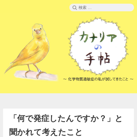
コ
検
ン
索:
テ
ン
ツ
へ
ス
キ
ッ
プ
「何で発症したんですか？」と
聞かれて考えたこと