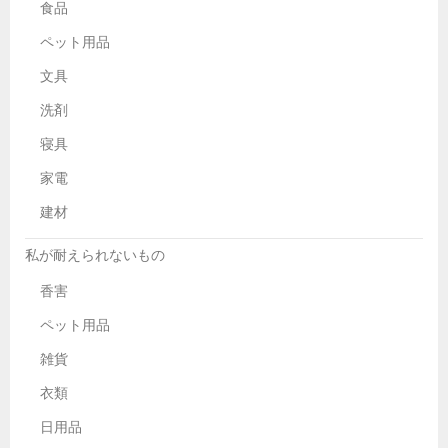
食品
ペット用品
文具
洗剤
寝具
家電
建材
私が耐えられないもの
香害
ペット用品
雑貨
衣類
日用品