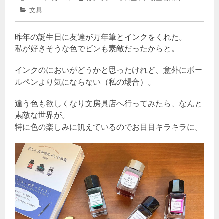
年
稿
稿
カ
文具
2
日:
者:
テ
月
ゴ
28
昨年の誕生日に友達が万年筆とインクをくれた。
リ
日
ー:
私が好きそうな色でビンも素敵だったからと。
インクのにおいがどうかと思ったけれど、意外にボー
ルペンより気にならない（私の場合）。
違う色も欲しくなり文房具店へ行ってみたら、なんと
素敵な世界が。
特に色の楽しみに飢えているのでお目目キラキラに。