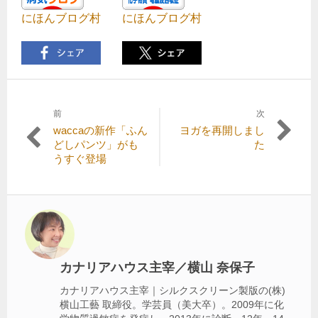
にほんブログ村
にほんブログ村
前
次
投
前
次
waccaの新作「ふん
ヨガを再開しまし
稿
の
の
どしパンツ」がも
た
記
記
うすぐ登場
ナ
事:
事:
ビ
ゲ
ー
シ
カナリアハウス主宰／横山 奈保子
ョ
カナリアハウス主宰｜シルクスクリーン製版の(株)
ン
横山工藝 取締役。学芸員（美大卒）。2009年に化