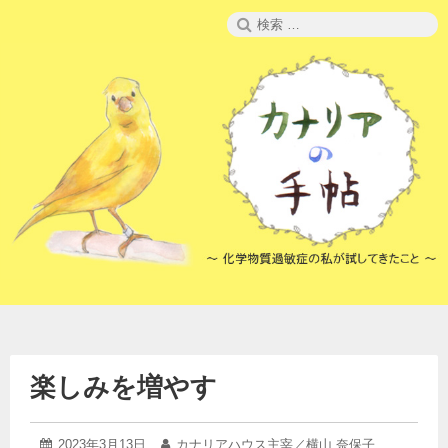
コ
検
ン
索:
テ
ン
ツ
へ
ス
キ
ッ
プ
楽しみを増やす
2023
投
2023年3月13日
投
カナリアハウス主宰／横山 奈保子