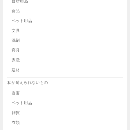
台所用品
食品
ペット用品
文具
洗剤
寝具
家電
建材
私が耐えられないもの
香害
ペット用品
雑貨
衣類