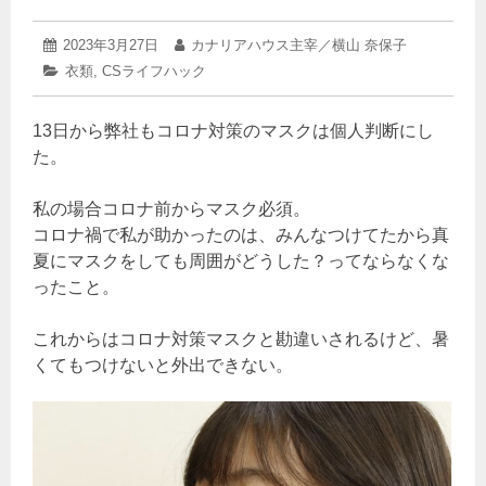
2023
投
2023年3月27日
投
カナリアハウス主宰／横山 奈保子
年
稿
稿
カ
衣類
,
CSライフハック
3
日:
者:
テ
月
ゴ
27
13日から弊社もコロナ対策のマスクは個人判断にし
リ
日
ー:
た。
私の場合コロナ前からマスク必須。
コロナ禍で私が助かったのは、みんなつけてたから真
夏にマスクをしても周囲がどうした？ってならなくな
ったこと。
これからはコロナ対策マスクと勘違いされるけど、暑
くてもつけないと外出できない。