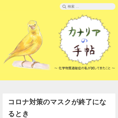
コ
検
ン
索:
テ
ン
ツ
へ
ス
キ
ッ
プ
コロナ対策のマスクが終了にな
るとき