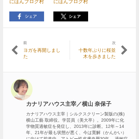
にほんブログ村
にほんブログ村
前
次
投
前
次
ヨガを再開しまし
十数年ぶりに桜並
稿
の
の
た
木を歩きました
記
記
ナ
事:
事:
ビ
ゲ
ー
シ
カナリアハウス主宰／横山 奈保子
ョ
カナリアハウス主宰｜シルクスクリーン製版の(株)
横山工藝 取締役。学芸員（美大卒）。2009年に化
ン
学物質過敏症を発症し、2013年に診断。12年～14
年、21年が最も状態が悪く、今は寛解（かんかい）
に向けて前進中。アトピー性皮膚炎歴30年。 過敏症