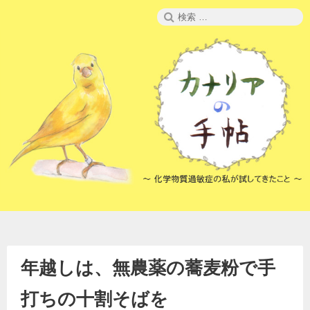
コ
検
ン
索:
テ
ン
ツ
へ
ス
キ
ッ
プ
年越しは、無農薬の蕎麦粉で手
打ちの十割そばを