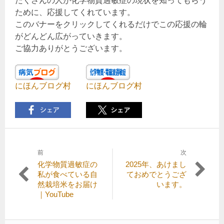
たくさんの人が化学物質過敏症の現状を知ってもらう
ために、応援してくれています。
このバナーをクリックしてくれるだけでこの応援の輪
がどんどん広がっていきます。
ご協力ありがとうございます。
にほんブログ村
にほんブログ村
前
次
投
前
次
化学物質過敏症の
2025年、あけまし
稿
の
の
私が食べている自
ておめでとうござ
記
記
然栽培米をお届け
います。
ナ
事:
事:
｜YouTube
ビ
ゲ