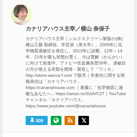
ー
シ
ョ
カナリアハウス主宰／横山 奈保子
ン
カナリアハウス主宰｜シルクスクリーン製版の(株)
横山工藝 取締役。学芸員（美大卒）。2009年に化
学物質過敏症を発症し、2013年に診断。12年～14
年、21年が最も状態が悪く、今は寛解（かんかい）
に向けて前進中。アトピー性皮膚炎歴30年。 過敏症
の方が使える衣類を開発・製造して「ワッカ」
http://store.wacca-f.com で販売｜衣食住に関する情
報発信は「カナリアハウス」
https://canariahouse.com ｜著書に「化学物質に過
敏なあなたへ」https://amzn.to/3UdVC2T｜YouTube
チャンネル「カナリアハウス」
https://www.youtube.com/@canariahouse
509