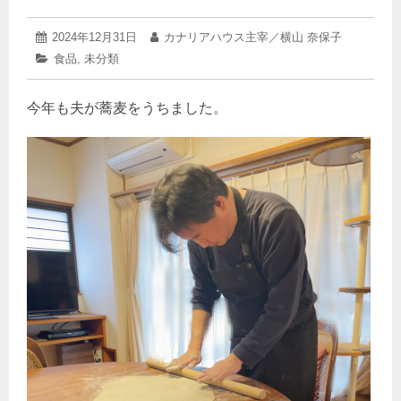
2024
投
2024年12月31日
投
カナリアハウス主宰／横山 奈保子
年
稿
稿
カ
食品
,
未分類
12
日:
者:
テ
月
ゴ
31
今年も夫が蕎麦をうちました。
リ
日
ー: