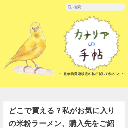
コ
検
ン
索:
テ
ン
ツ
へ
ス
キ
ッ
プ
どこで買える？私がお気に入り
の米粉ラーメン、購入先をご紹