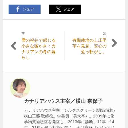
前
次
投
前
次
雪の福井で感じる
有機栽培の上庄里
稿
の
の
小さな暖かさ：カ
芋を発見。安心の
記
記
ナリアンの冬の暮
煮っ転がし。
ナ
事:
事:
らし
ビ
ゲ
ー
シ
ョ
カナリアハウス主宰／横山 奈保子
ン
カナリアハウス主宰｜シルクスクリーン製版の(株)
横山工藝 取締役。学芸員（美大卒）。2009年に化
学物質過敏症を発症し、2013年に診断。12年～14
年、21年が最も状態が悪く、今は寛解（かんかい）