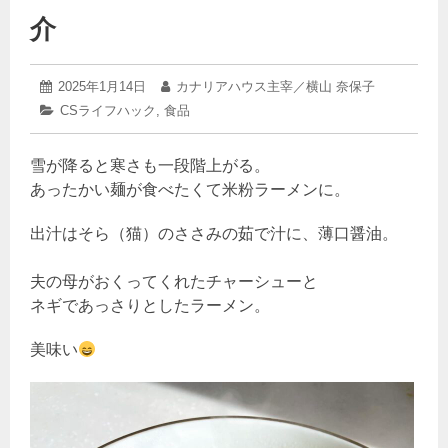
介
2025
投
2025年1月14日
投
カナリアハウス主宰／横山 奈保子
年
稿
稿
カ
CSライフハック
,
食品
1
日:
者:
テ
月
ゴ
10
雪が降ると寒さも一段階上がる。
リ
日
ー:
あったかい麺が食べたくて米粉ラーメンに。
出汁はそら（猫）のささみの茹で汁に、薄口醤油。
夫の母がおくってくれたチャーシューと
ネギであっさりとしたラーメン。
美味い