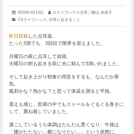
2025
投
2025年3月13日
投
カナリアハウス主宰／横山 奈保子
年
稿
稿
カ
CSライフハック
,
日常に起きること
3
日:
者:
テ
月
ゴ
13
昨日投稿
リ
した点耳薬。
日
ー:
たった3滴でも、3回目で限界を迎えました。
月曜日の夜に点耳して就寝。
火曜日の朝も起きる前に夫に頼んで3滴いれました。
そして起き上がり朝食の用意をするも、なんだか寒
気。
風邪かな？熱かな？と思って体温を測ると平熱。
震えも感じ、部屋の中でもストールをぐるぐる巻きに
して、重ね着していました。
過ごしているうち体調はだんだん悪くなり、午後は
「腰がたたない…横になりたい…」という状態に。