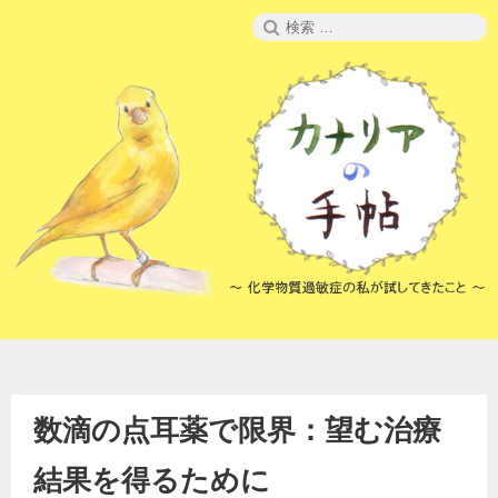
コ
検
ン
索:
テ
ン
ツ
へ
ス
キ
ッ
プ
数滴の点耳薬で限界：望む治療
結果を得るために