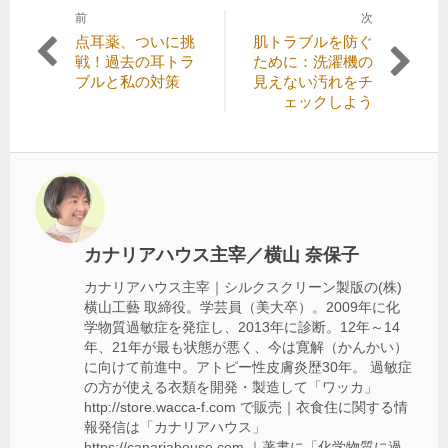
前
次
投
前
次
点耳薬、ついに挑
肌トラブルを防ぐ
稿
の
の
戦！過去の耳トラ
ために：洗濯機の
記
記
ブルと私の対策
見えない汚れをチ
ナ
事:
事:
ェックしよう
ビ
ゲ
ー
シ
ョ
カナリアハウス主宰／横山 奈保子
ン
カナリアハウス主宰｜シルクスクリーン製版の(株)
横山工藝 取締役。学芸員（美大卒）。2009年に化
学物質過敏症を発症し、2013年に診断。12年～14
年、21年が最も状態が悪く、今は寛解（かんかい）
に向けて前進中。アトピー性皮膚炎歴30年。 過敏症
の方が使える衣類を開発・製造して「ワッカ」
http://store.wacca-f.com で販売｜衣食住に関する情
報発信は「カナリアハウス」
https://canariahouse.com ｜著書に「化学物質に過