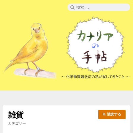
コ
検
ン
索:
テ
ン
ツ
へ
ス
キ
ッ
プ
雑貨
購読する
カテゴリー