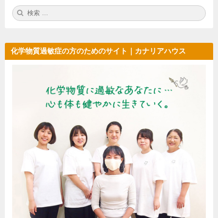
症、
検
検
o
過
そ
索:
索
し
ア
敏
て
レ
症
ス
ク
と
マ
化学物質過敏症の方のためのサイト｜カナリアハウス
ー
サ
電
ト
を
磁
ウ
使
波
ォ
ッ
っ
過
チ。
て
敏
み
症
ま
、
し
そ
た
し
。
て
ス
マ
ー
ト