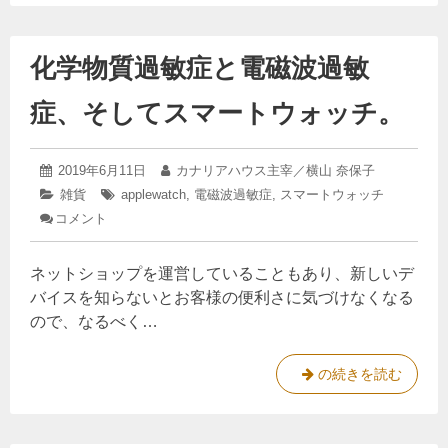
が
波
Amazon
に
Echo
ア
化学物質過敏症と電磁波過敏
軽
レ
く
ク
症、そしてスマートウォッチ。
反
サ
を
応
使
す
っ
2019
投
2019年6月11日
投
カナリアハウス主宰／横山 奈保子
る
て
年
稿
稿
カ
雑貨
タ
applewatch
,
電磁波過敏症
,
スマートウォッチ
み
8
私
日:
者:
テ
グ:
コメント
ま
: 化
月
が
ゴ
8
し
学
リ
日
A
た。
物
ー:
ネットショップを運営していることもあり、新しいデ
質
m
過
バイスを知らないとお客様の便利さに気づけなくなる
a
敏
ので、なるべく…
z
症
と
o
電
n
化
の続きを読む
磁
E
学
波
過
c
物
敏
h
質