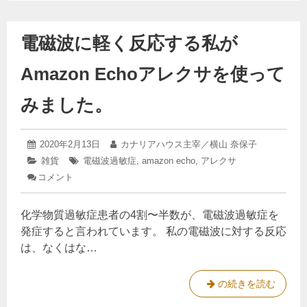
電磁波に軽く反応する私が
Amazon Echoアレクサを使って
みました。
2025
投
2020年2月13日
投
カナリアハウス主宰／横山 奈保子
年
稿
稿
カ
雑貨
タ
電磁波過敏症
,
amazon echo
,
アレクサ
3
日:
者:
テ
グ:
コメント
: 電
月
ゴ
28
磁
リ
日
波
ー:
化学物質過敏症患者の4割〜半数が、電磁波過敏症を
に
軽
発症すると言われています。 私の電磁波に対する反応
く
は、なくはな…
反
応
す
電
の続きを読む
る
磁
私