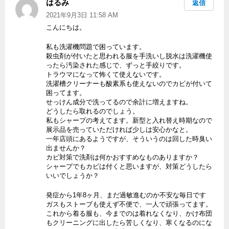
はるみ
よ
返信
り:
2021年9月3日 11:58 AM
こんにちは。
私も洗濯機問題で困っています。
殺虫剤が付いたと思われる服を手洗いし脱水は洗濯機使
ったら汚染された感じで、ずっと手絞りです。
トラウマになって怖くて使えないです。
洗濯槽クリーナーも酸素系も使えないのでカビが付いて
困ってます。
せっけん成分で洗ってるので余計に増えますね。
どうしたら取れるのでしょう。
私もシャープの考えてます。新型と入れ替え時期なので
展示品を売っていただければ少しは安心かなと。
一年店頭にあるようですが、そういうのは回した時臭い
出ませんか？
カビ対策で洗剤は何かおすすめなものありますか？
シャープでもカビは付くと思いますが、対策どうしたら
いいでしょうか？
発症から1年8ヶ月、まだ過敏進むのか不安な毎日です
ガスもストーブも使えず不便で、一人で頑張ってます。
これから着る服も、今までのは着れなくなり、かけ布団
もクリーニングに出したら苦しくなり、寒くなるのにな