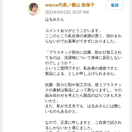
wacca代表／横山 奈保子
よ
返信
り:
2021年9月13日 10:57 AM
はるみさん
コメントありがとうございます。
ここのところ私自身の体調が悪く、頭がまわ
らないのでお返事ができずにおりました。
「プラスチック部分に抗菌、防かび加工され
てるのは、洗濯物について身体に反応しない
のでしょうか？」
というご質問ですが、私自身の感覚ですと、
製品による、としか申し上げられません。
抗菌・防カビ剤や加工方法、使うプラスチッ
クの素材は製品によって異なりますし、その
組み合わせを考えたら製品のばらつきも大き
いかと。
また、私が大丈夫でも、はるみさんには難し
いものもあるかと。
なので、正直に申しますと、ご自身で試され
るしかないかと感じました。