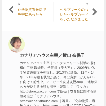
前
次
投
前
次
化学物質過敏症で
ヘルプマークのつ
稿
の
の
災害にあったら
いたヘルプカード
記
記
をいただきました
ナ
事:
事:
ビ
ゲ
ー
シ
カナリアハウス主宰／横山 奈保子
ョ
カナリアハウス主宰｜シルクスクリーン製版の(株)
ン
横山工藝 取締役。学芸員（美大卒）。2009年に化
学物質過敏症を発症し、2013年に診断。12年～14
年、21年が最も状態が悪く、今は寛解（かんかい）
に向けて前進中。アトピー性皮膚炎歴30年。 過敏症
の方が使える衣類を開発・製造して「ワッカ」
http://store.wacca-f.com で販売｜衣食住に関する情
報発信は「カナリアハウス」
https://canariahouse.com ｜著書に「化学物質に過
敏なあなたへ」https://amzn.to/3UdVC2T｜YouTube