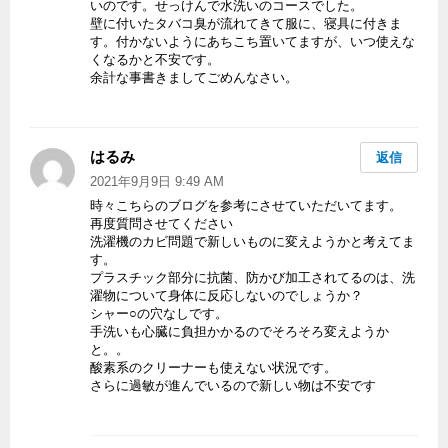
いのです。せっけんで水洗いのコースでした。
壁に付いたタバコ臭が流れてきて服に、寝具に付きま
す。付かないようにあちこち置いてますが、いつ使えな
くなるかと不安です。
余計な事書きましてごめんなさい。
はるみ
よ
返信
り:
2021年9月9日 9:49 AM
時々こちらのブログを参考にさせていただいてます。
再度質問させてください
洗濯機のカビ問題で新しいものに変えようかと考えてま
す。
プラスチック部分に抗菌、防かび加工されてるのは、洗
濯物について身体に反応しないのでしょうか？
シャー○の穴なしです。
手洗いも心臓に負担かかるのでそろそろ変えようか
と。。
酸素系のクリーナーも使えない状況です。
さらに過敏が進んでいるので新しい物は不安です