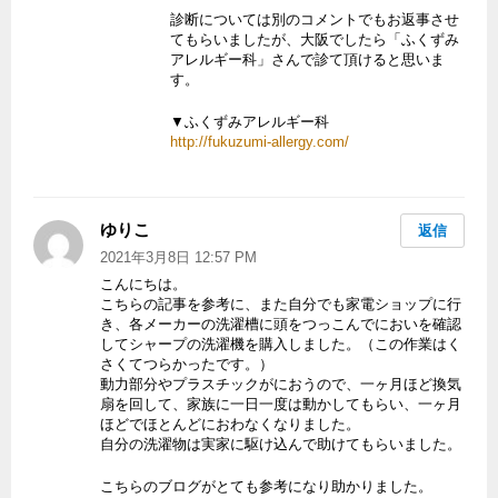
診断については別のコメントでもお返事させ
てもらいましたが、大阪でしたら「ふくずみ
アレルギー科」さんで診て頂けると思いま
す。
▼ふくずみアレルギー科
http://fukuzumi-allergy.com/
ゆりこ
よ
返信
り:
2021年3月8日 12:57 PM
こんにちは。
こちらの記事を参考に、また自分でも家電ショップに行
き、各メーカーの洗濯槽に頭をつっこんでにおいを確認
してシャープの洗濯機を購入しました。（この作業はく
さくてつらかったです。）
動力部分やプラスチックがにおうので、一ヶ月ほど換気
扇を回して、家族に一日一度は動かしてもらい、一ヶ月
ほどでほとんどにおわなくなりました。
自分の洗濯物は実家に駆け込んで助けてもらいました。
こちらのブログがとても参考になり助かりました。