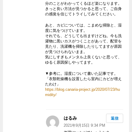
分のことがわかってくるほど楽になります。
きっと良い方法が見つかると思って、ご自身
の感覚を信じてトライしてみてください。
あと、カビについては、こまめな掃除と、湿
度に気をつけています。
それでも、どうしても出ますけどね。今も洗
濯物に黒いカスがつくことがあって、配管を
見たり、洗濯機を掃除したりしてますが原因
が見つけられないまま。
気にしすぎもメンタル上良くないと思って、
ゆるく原因探しやってます。
▼参考に。湿度について書いた記事です。
「衣類乾燥機を設置したら室内にカビが増え
たわけ」
https://blog.canaria-project.jp/2020/07/23/hu
midity/
はるみ
よ
返信
り:
2021年9月15日 9:34 PM