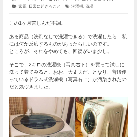
年
稿
稿
カ
家電
,
日常に起きること
タ
洗濯機
,
洗濯
3
日:
者:
テ
グ:
月
ゴ
13
この1ヶ月苦しんだ不調。
リ
日
ー:
ある商品（洗剤なしで洗濯できる）で洗濯したら、私
には何か反応するものがあったらしいのです。
ところが、それをやめても、回復がいま少し。
そこで、2キロの洗濯機（写真右下）を買って試しに
洗って着てみると、おお、大丈夫だ、となり、普段使
っているドラム式洗濯機（写真右上）が汚染されたの
だと気づきました。