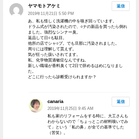
ヤマモトアケミ
よ
返信
り:
2019年11月21日 5:50 PM
あ、私も怪しく洗濯機の中を嗅ぎ回っています。
ドラム式が汚染されたので、○ナの新品を買ったら倒れ
ました。強烈なシンナー臭。
返品して日○も駄目。
他所の店でシャ○プ。でも旦那に汚染されました。
周りには理解して貰えず。
気が狂った扱いされてます。
私、化学物質過敏症なんですね。
新しい職場が香料臭くて2日で辞めるはめになりまし
た。
どこに行ったら診断受けられますか？
canaria
よ
返信
り:
2019年11月25日 9:45 AM
私も家のリフォームをする時に、大工さんも
わからないので「ちょっとこの材料嗅いでみ
て」という「私の鼻」が全ての基準でした
（苦笑）。