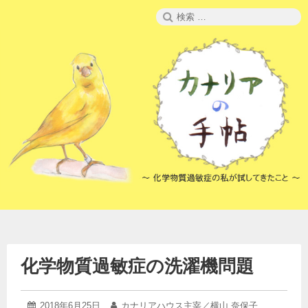
コ
検
ン
索:
テ
ン
ツ
へ
ス
キ
ッ
プ
化学物質過敏症の洗濯機問題
2025
投
2018年6月25日
投
カナリアハウス主宰／横山 奈保子