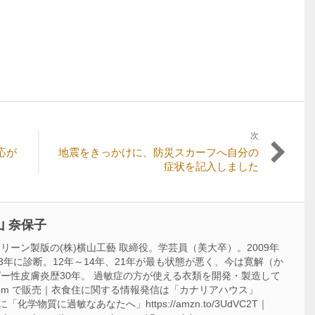
次
次
応が
地震をきっかけに、防災スカーフへ自分の
の
症状を記入しました
記
事:
 奈保子
ーン製版の(株)横山工藝 取締役。学芸員（美大卒）。2009年
3年に診断。12年～14年、21年が最も状態が悪く、今は寛解（か
ー性皮膚炎歴30年。 過敏症の方が使える衣類を開発・製造して
acca-f.com で販売｜衣食住に関する情報発信は「カナリアハウス」
m ｜著書に「化学物質に過敏なあなたへ」https://amzn.to/3UdVC2T｜