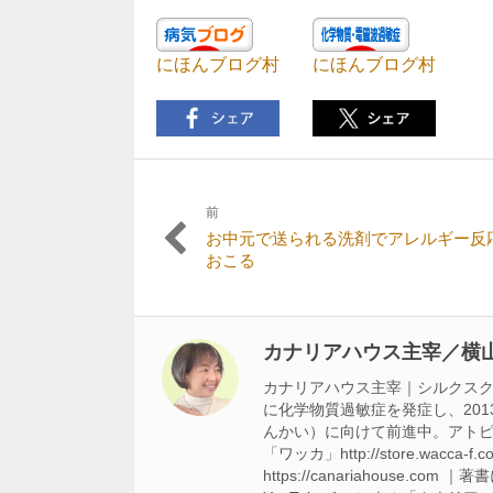
にほんブログ村
にほんブログ村
前
投
前
お中元で送られる洗剤でアレルギー反
稿
の
おこる
記
ナ
事:
ビ
カナリアハウス主宰／横山
ゲ
ー
カナリアハウス主宰｜シルクスクリ
に化学物質過敏症を発症し、201
シ
んかい）に向けて前進中。アトピ
「ワッカ」http://store.w
ョ
https://canariahouse.co