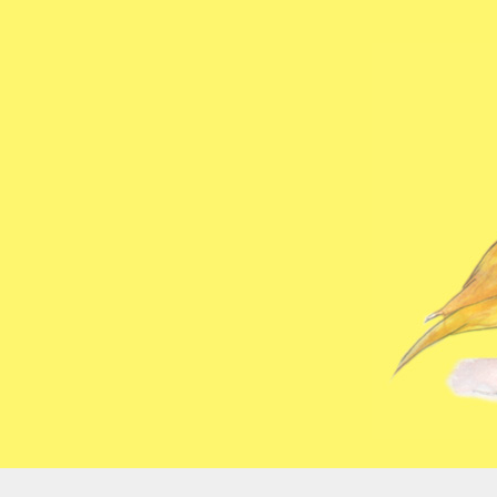
コ
ン
テ
ン
ツ
へ
ス
キ
ッ
プ