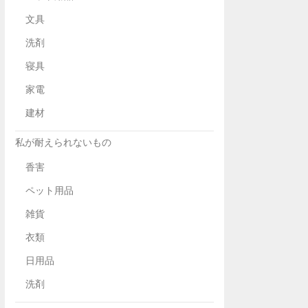
文具
洗剤
寝具
家電
建材
私が耐えられないもの
香害
ペット用品
雑貨
衣類
日用品
洗剤