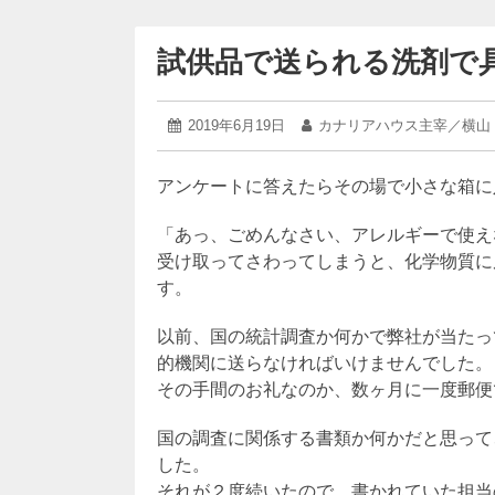
試供品で送られる洗剤で
2024
投
2019年6月19日
投
カナリアハウス主宰／横山
年
稿
稿
2
日:
者:
月
アンケートに答えたらその場で小さな箱に
16
日
「あっ、ごめんなさい、アレルギーで使え
受け取ってさわってしまうと、化学物質に
す。
以前、国の統計調査か何かで弊社が当たっ
的機関に送らなければいけませんでした。
その手間のお礼なのか、数ヶ月に一度郵便
国の調査に関係する書類か何かだと思って
した。
それが２度続いたので、書かれていた担当