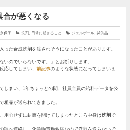
具合が悪くなる
 奈保子
カ
洗剤
,
日常に起きること
タ
ジェルボール
,
試供品
テ
グ:
ゴ
入った合成洗剤を渡されそうになったことがあります。
リ
ー:
ないのでいらないです。」とお断りします。
反応してしまい、
前記事
のような状態になってしまいま
てしまい、1年ちょっとの間、社員全員の給料データを公
で粗品が送られてきました。
、用心せずに封筒を開けてしまったところ中身は
洗剤
で
の課へ連絡し、化学物質過敏症なので洗剤を送らないで