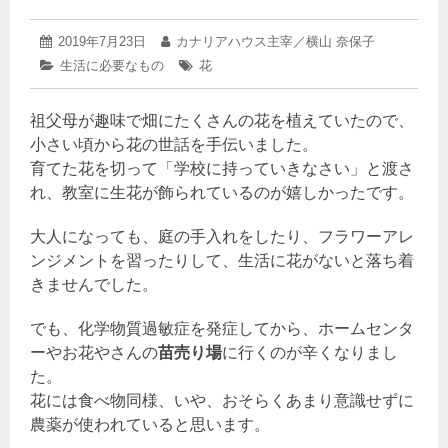
2025
投
2019年7月23日
投
カナリアハウス主宰／横山 奈保子
年
稿
稿
カ
生活に必要なもの
タ
花
3
日:
者:
テ
グ:
月
ゴ
14
祖父母が趣味で畑にたくさんの花を植えていたので、
リ
日
ー:
小さい頃から花の世話を手伝いました。
育てた花を切って「学校に持っていきなさい」と渡さ
れ、教室に生花が飾られているのが嬉しかったです。
大人になっても、庭の手入れをしたり、フラワーアレ
ンジメントを習ったりして、生活に花がないと落ち着
きませんでした。
でも、化学物質過敏症を発症してから、ホームセンタ
ーやお花やさんの
苗売り場
に行くのが辛くなりまし
た。
花には食べ物同様、いや、おそらくあまり意識せずに
農薬が使われていると思います。