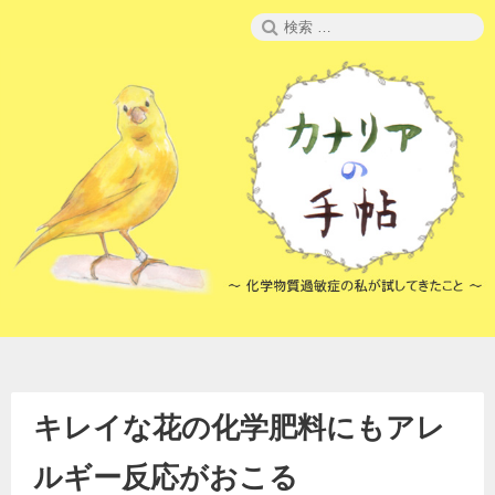
コ
検
ン
索:
テ
ン
ツ
へ
ス
キ
ッ
プ
キレイな花の化学肥料にもアレ
ルギー反応がおこる