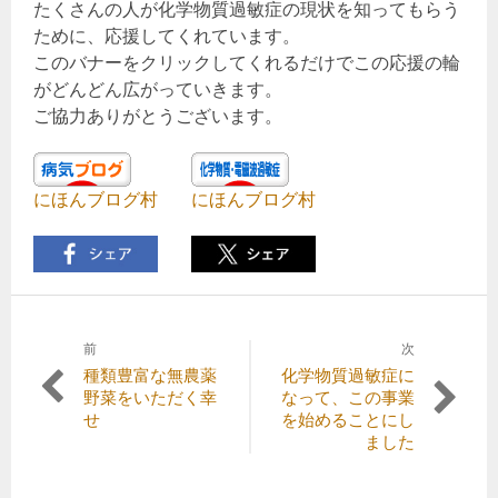
たくさんの人が化学物質過敏症の現状を知ってもらう
ために、応援してくれています。
このバナーをクリックしてくれるだけでこの応援の輪
がどんどん広がっていきます。
ご協力ありがとうございます。
にほんブログ村
にほんブログ村
前
次
投
前
次
種類豊富な無農薬
化学物質過敏症に
稿
の
の
野菜をいただく幸
なって、この事業
記
記
せ
を始めることにし
ナ
事:
事:
ました
ビ
ゲ