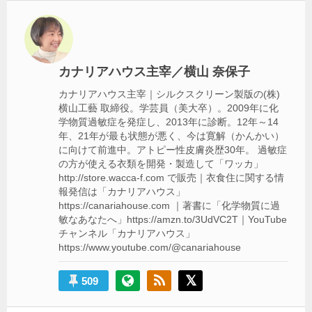
ー
シ
ョ
カナリアハウス主宰／横山 奈保子
ン
カナリアハウス主宰｜シルクスクリーン製版の(株)
横山工藝 取締役。学芸員（美大卒）。2009年に化
学物質過敏症を発症し、2013年に診断。12年～14
年、21年が最も状態が悪く、今は寛解（かんかい）
に向けて前進中。アトピー性皮膚炎歴30年。 過敏症
の方が使える衣類を開発・製造して「ワッカ」
http://store.wacca-f.com で販売｜衣食住に関する情
報発信は「カナリアハウス」
https://canariahouse.com ｜著書に「化学物質に過
敏なあなたへ」https://amzn.to/3UdVC2T｜YouTube
チャンネル「カナリアハウス」
https://www.youtube.com/@canariahouse
509