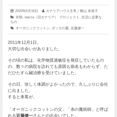
2025
投
2020年6月16日
投
カナリアハウス主宰／横山 奈保子
年
稿
稿
カ
衣類
,
wacca（旧カナリア） プロジェクト
,
生活に必要な
3
日:
者:
もの
テ
月
ゴ
26
タ
オーガニックコットン
,
ダッカの霧
,
近藤健一
リ
日
グ:
ー:
2011年12月1日。
大切な出会いがありました。
その頃の私は、化学物質過敏症を発症していたもの
の、数々の病院を訪れても原因も病名もわからず、た
だひたすら鍼治療を受けていました。
その日、珍しく体調がよかったので、久しぶりに会社
に出ました。
すると来客が。
「オーガニックコットンの父」「糸の魔術師」と呼ば
れる
近藤健一
さんとの出会いでした。