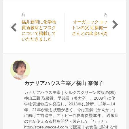
前
次
投
前
次
福井新聞に化学物
オーガニックコッ
稿
の
の
質過敏症とマスク
トンの父 近藤健一
記
記
について掲載して
さんとの出会い(2)
ナ
事:
事:
いただきました
ビ
ゲ
ー
シ
ョ
カナリアハウス主宰／横山 奈保子
ン
カナリアハウス主宰｜シルクスクリーン製版の(株)
横山工藝 取締役。学芸員（美大卒）。2009年に化
学物質過敏症を発症し、2013年に診断。12年～14
年、21年が最も状態が悪く、今は寛解（かんかい）
に向けて前進中。アトピー性皮膚炎歴30年。 過敏症
の方が使える衣類を開発・製造して「ワッカ」
http://store.wacca-f.com で販売｜衣食住に関する情