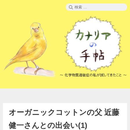
コ
検
ン
索:
テ
ン
ツ
へ
ス
キ
ッ
プ
オーガニックコットンの父 近藤
健一さんとの出会い(1)