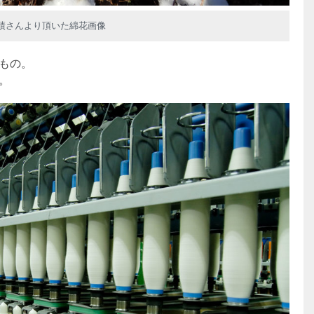
績さんより頂いた綿花画像
もの。
。