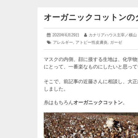
オーガニックコットンの
2021
投
2020年6月29日
投
カナリアハウス主宰／横山
年
稿
稿
タ
アレルギー
,
アトピー性皮膚炎
,
ガーゼ
1
日:
者:
グ:
月
5
マスクの内側、顔に接する生地は、化学物
日
にとって、一番楽なものにしたいと思って
そこで、前記事の近藤さんに相談し、大正
しました。
糸はもちろん
オーガニックコットン
。