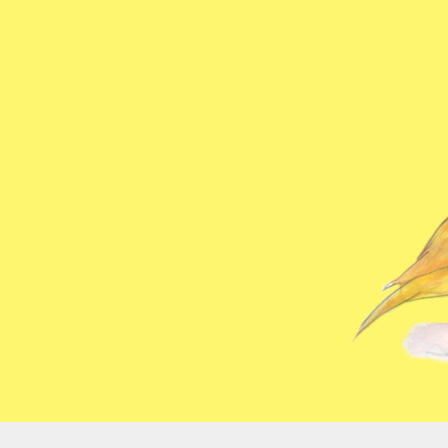
コ
ン
テ
ン
ツ
へ
ス
キ
ッ
プ