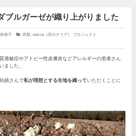
ダブルガーゼが織り上がりました
 奈保子
カ
衣類
,
wacca（旧カナリア） プロジェクト
テ
ゴ
リ
ー:
質過敏症やアトピー性皮膚炎などアレルギーの患者さん
いました。
紡績さんで
私が理想とする生地を織って
いただくことに