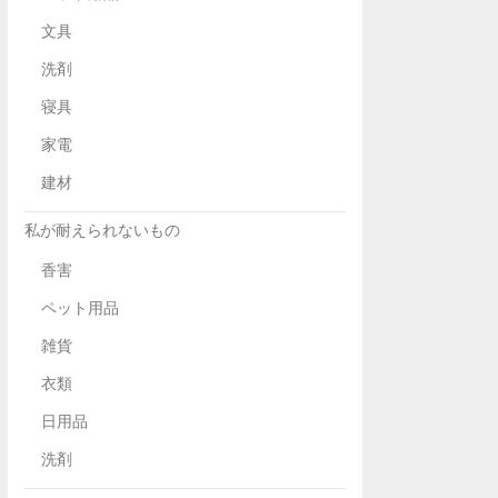
文具
洗剤
寝具
家電
建材
私が耐えられないもの
香害
ペット用品
雑貨
衣類
日用品
洗剤