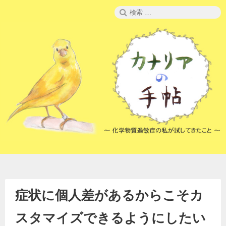
コ
検
ン
索:
テ
ン
ツ
へ
ス
キ
ッ
プ
症状に個人差があるからこそカ
スタマイズできるようにしたい