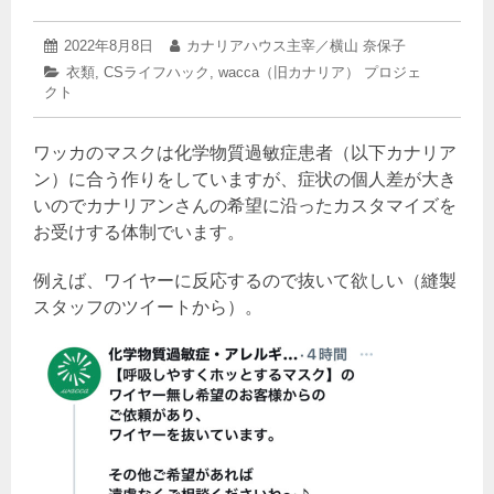
2022
投
2022年8月8日
投
カナリアハウス主宰／横山 奈保子
年
稿
稿
カ
衣類
,
CSライフハック
,
wacca（旧カナリア） プロジェ
8
日:
者:
クト
テ
月
ゴ
8
リ
日
ワッカのマスクは化学物質過敏症患者（以下カナリア
ー:
ン）に合う作りをしていますが、症状の個人差が大き
いのでカナリアンさんの希望に沿ったカスタマイズを
お受けする体制でいます。
例えば、ワイヤーに反応するので抜いて欲しい（縫製
スタッフのツイートから）。