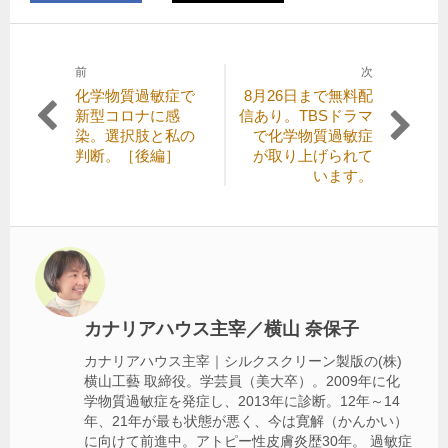
前
次
投
前
次
化学物質過敏症で
8月26日まで無料配
稿
の
の
新型コロナに感
信あり。TBSドラマ
記
記
染。選択肢と私の
で化学物質過敏症
ナ
事:
事:
判断。［後編］
が取り上げられて
ビ
います。
ゲ
ー
シ
ョ
ン
カナリアハウス主宰／横山 奈保子
カナリアハウス主宰｜シルクスクリーン製版の(株)
横山工藝 取締役。学芸員（美大卒）。2009年に化
学物質過敏症を発症し、2013年に診断。12年～14
年、21年が最も状態が悪く、今は寛解（かんかい）
に向けて前進中。アトピー性皮膚炎歴30年。 過敏症