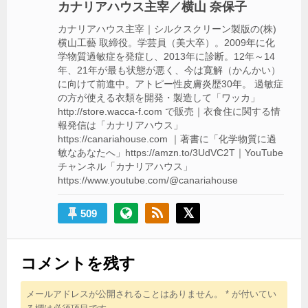
カナリアハウス主宰／横山 奈保子
ョ
カナリアハウス主宰｜シルクスクリーン製版の(株)
ン
横山工藝 取締役。学芸員（美大卒）。2009年に化
学物質過敏症を発症し、2013年に診断。12年～14
年、21年が最も状態が悪く、今は寛解（かんかい）
に向けて前進中。アトピー性皮膚炎歴30年。 過敏症
の方が使える衣類を開発・製造して「ワッカ」
http://store.wacca-f.com で販売｜衣食住に関する情
報発信は「カナリアハウス」
https://canariahouse.com ｜著書に「化学物質に過
敏なあなたへ」https://amzn.to/3UdVC2T｜YouTube
チャンネル「カナリアハウス」
https://www.youtube.com/@canariahouse
509
コメントを残す
メールアドレスが公開されることはありません。
*
が付いてい