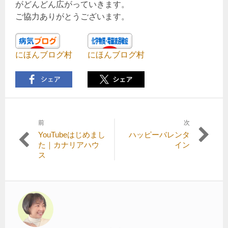
がどんどん広がっていきます。
ご協力ありがとうございます。
にほんブログ村
にほんブログ村
前
次
投
前
次
YouTubeはじめまし
ハッピーバレンタ
稿
の
の
た｜カナリアハウ
イン
記
記
ス
ナ
事:
事:
ビ
ゲ
ー
シ