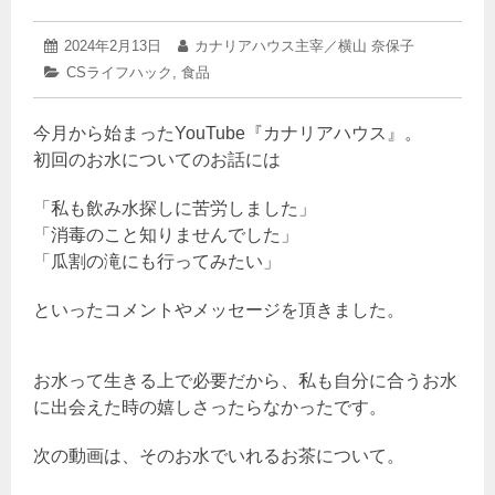
2024
投
2024年2月13日
投
カナリアハウス主宰／横山 奈保子
年
稿
稿
カ
CSライフハック
,
食品
2
日:
者:
テ
月
ゴ
13
今月から始まったYouTube『カナリアハウス』。
リ
日
ー:
初回のお水についてのお話には
「私も飲み水探しに苦労しました」
「消毒のこと知りませんでした」
「瓜割の滝にも行ってみたい」
といったコメントやメッセージを頂きました。
お水って生きる上で必要だから、私も自分に合うお水
に出会えた時の嬉しさったらなかったです。
次の動画は、そのお水でいれるお茶について。