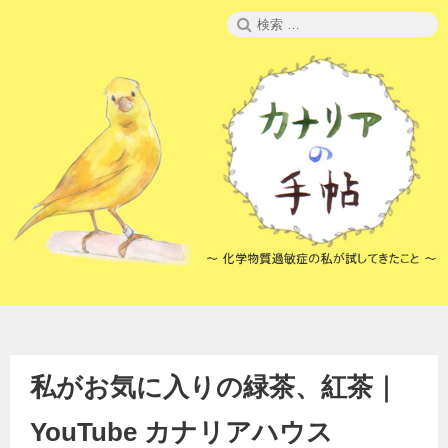
コ
検
ン
索:
テ
ン
ツ
へ
ス
キ
ッ
プ
私がお気に入りの緑茶、紅茶｜
YouTube カナリアハウス