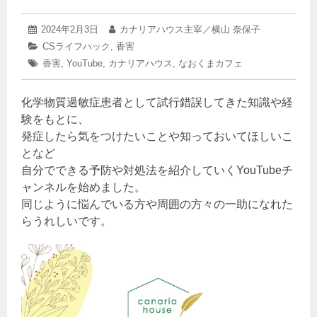
2025
投
2024年2月3日
投
カナリアハウス主宰／横山 奈保子
年
稿
稿
カ
CSライフハック
,
香害
3
日:
者:
テ
タ
香害
,
YouTube
月
,
カナリアハウス
,
なおくまカフェ
ゴ
22
グ:
リ
日
ー:
化学物質過敏症患者として試行錯誤してきた知識や経
験をもとに、
発症したら気をつけたいことや知っておいてほしいこ
となど
自分でできる予防や対処法を紹介していくYouTubeチ
ャンネルを始めました。
同じように悩んでいる方や周囲の方々の一助になれた
らうれしいです。