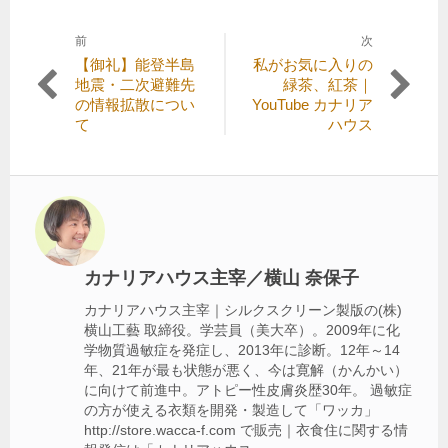
前
次
投
前
次
【御礼】能登半島
私がお気に入りの
稿
の
の
地震・二次避難先
緑茶、紅茶｜
記
記
の情報拡散につい
YouTube カナリア
ナ
事:
事:
て
ハウス
ビ
ゲ
ー
シ
ョ
カナリアハウス主宰／横山 奈保子
ン
カナリアハウス主宰｜シルクスクリーン製版の(株)
横山工藝 取締役。学芸員（美大卒）。2009年に化
学物質過敏症を発症し、2013年に診断。12年～14
年、21年が最も状態が悪く、今は寛解（かんかい）
に向けて前進中。アトピー性皮膚炎歴30年。 過敏症
の方が使える衣類を開発・製造して「ワッカ」
http://store.wacca-f.com で販売｜衣食住に関する情