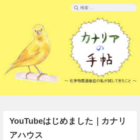
コ
検
ン
索:
テ
ン
ツ
へ
ス
キ
ッ
プ
YouTubeはじめました｜カナリ
アハウス