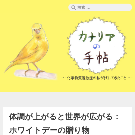
コ
検
ン
索:
テ
ン
ツ
へ
ス
キ
ッ
プ
体調が上がると世界が広がる：
ホワイトデーの贈り物