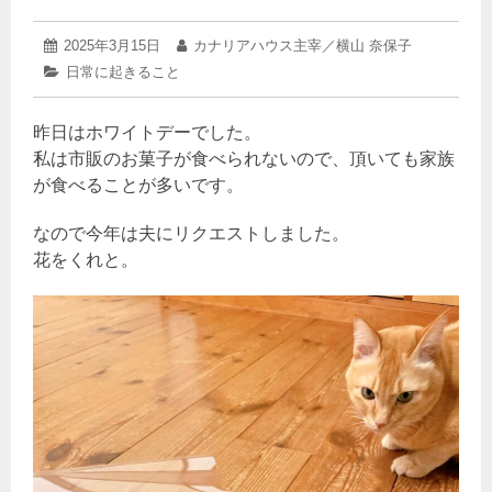
2025
投
2025年3月15日
投
カナリアハウス主宰／横山 奈保子
年
稿
稿
カ
日常に起きること
3
日:
者:
テ
月
ゴ
16
昨日はホワイトデーでした。
リ
日
ー:
私は市販のお菓子が食べられないので、頂いても家族
が食べることが多いです。
なので今年は夫にリクエストしました。
花をくれと。