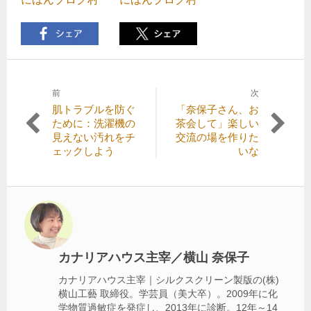
前
次
投
前
次
肌トラブルを防ぐ
「奈保子さん、お
稿
の
の
ために：洗濯機の
茶会して」楽しい
記
記
見えない汚れをチ
交流の場を作りた
ナ
事:
事:
ェックしよう
いな
ビ
ゲ
ー
シ
ョ
カナリアハウス主宰／横山 奈保子
ン
カナリアハウス主宰｜シルクスクリーン製版の(株)
横山工藝 取締役。学芸員（美大卒）。2009年に化
学物質過敏症を発症し、2013年に診断。12年～14