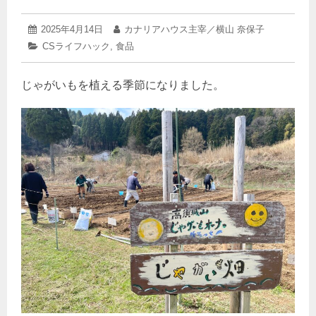
2025
投
2025年4月14日
投
カナリアハウス主宰／横山 奈保子
年
稿
稿
カ
CSライフハック
,
食品
4
日:
者:
テ
月
ゴ
14
じゃがいもを植える季節になりました。
リ
日
ー: