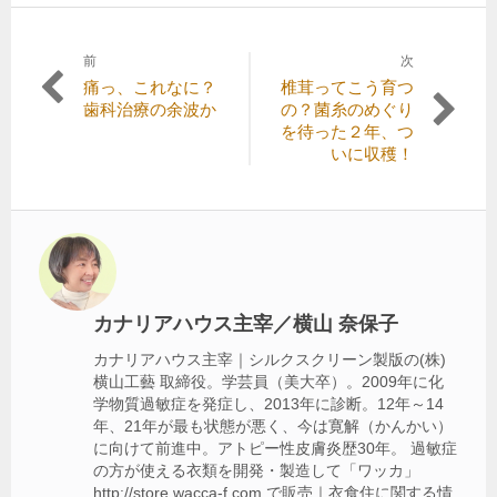
前
次
投
前
次
痛っ、これなに？
椎茸ってこう育つ
稿
の
の
歯科治療の余波か
の？菌糸のめぐり
記
記
を待った２年、つ
ナ
事:
事:
いに収穫！
ビ
ゲ
ー
シ
ョ
カナリアハウス主宰／横山 奈保子
ン
カナリアハウス主宰｜シルクスクリーン製版の(株)
横山工藝 取締役。学芸員（美大卒）。2009年に化
学物質過敏症を発症し、2013年に診断。12年～14
年、21年が最も状態が悪く、今は寛解（かんかい）
に向けて前進中。アトピー性皮膚炎歴30年。 過敏症
の方が使える衣類を開発・製造して「ワッカ」
http://store.wacca-f.com で販売｜衣食住に関する情