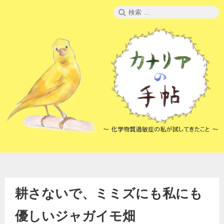
コ
検
ン
索:
テ
ン
ツ
へ
ス
キ
ッ
プ
耕さないで、ミミズにも私にも
優しいジャガイモ畑