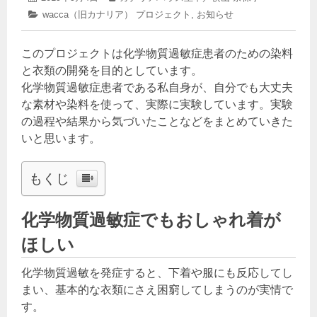
年
稿
稿
カ
wacca（旧カナリア） プロジェクト
,
お知らせ
9
日:
者:
テ
月
ゴ
25
このプロジェクトは化学物質過敏症患者のための染料
リ
日
ー:
と衣類の開発を目的としています。
化学物質過敏症患者である私自身が、自分でも大丈夫
な素材や染料を使って、実際に実験しています。実験
の過程や結果から気づいたことなどをまとめていきた
いと思います。
もくじ
化学物質過敏症でもおしゃれ着が
ほしい
化学物質過敏を発症すると、下着や服にも反応してし
まい、基本的な衣類にさえ困窮してしまうのが実情で
す。