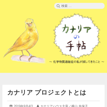
コ
検
ン
索:
テ
ン
ツ
へ
ス
キ
ッ
プ
カナリア プロジェクトとは
2019
投
2019年9月4日
投
カナリアハウス主宰／横山 奈保子