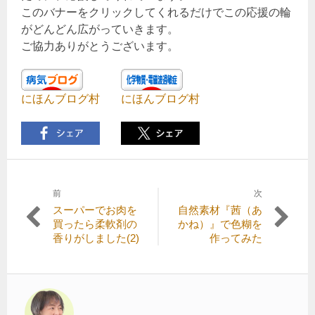
このバナーをクリックしてくれるだけでこの応援の輪
がどんどん広がっていきます。
ご協力ありがとうございます。
にほんブログ村
にほんブログ村
前
次
投
前
次
スーパーでお肉を
自然素材『茜（あ
稿
の
の
買ったら柔軟剤の
かね）』で色糊を
記
記
香りがしました(2)
作ってみた
ナ
事:
事:
ビ
ゲ
ー