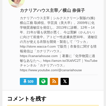
シ
カナリアハウス主宰／横山 奈保子
ョ
カナリアハウス主宰｜シルクスクリーン製版の(株)
ン
横山工藝 取締役。学芸員（美大卒）。2009年に化
学物質過敏症を発症し、2013年に診断。12年～14
年、21年が最も状態が悪く、今は寛解（かんかい）
に向けて前進中。アトピー性皮膚炎歴30年。 過敏症
の方が使える衣類を開発・製造して「ワッカ」
http://store.wacca-f.com で販売｜衣食住に関する情
報発信は「カナリアハウス」
https://canariahouse.com ｜著書に「化学物質に過
敏なあなたへ」https://amzn.to/3UdVC2T｜YouTube
チャンネル「カナリアハウス」
https://www.youtube.com/@canariahouse
509
コメントを残す