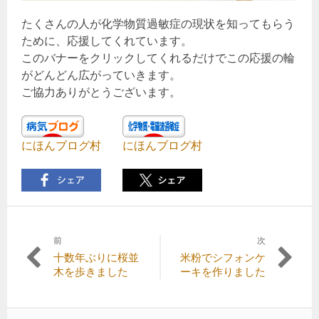
たくさんの人が化学物質過敏症の現状を知ってもらう
ために、応援してくれています。
このバナーをクリックしてくれるだけでこの応援の輪
がどんどん広がっていきます。
ご協力ありがとうございます。
にほんブログ村
にほんブログ村
前
次
投
前
次
十数年ぶりに桜並
米粉でシフォンケ
稿
の
の
木を歩きました
ーキを作りました
記
記
ナ
事:
事:
ビ