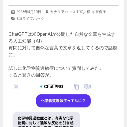
2023
投
2023年4月10日
投
カナリアハウス主宰／横山 奈保子
年
稿
稿
カ
CSライフハック
4
日:
者:
テ
月
ゴ
5
ChatGPTは米OpenAIが公開した自然な文章を生成す
リ
日
ー:
る人工知能（AI）。
質問に対して自然な言葉で文章を返してくるので話題
に。
試しに化学物質過敏症について質問してみた。
すると驚きの回答が。