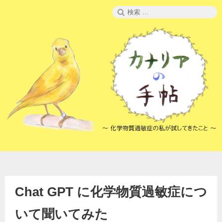
コ
検
ン
索:
テ
ン
ツ
へ
ス
キ
ッ
プ
Chat GPT に化学物質過敏症につ
いて聞いてみた