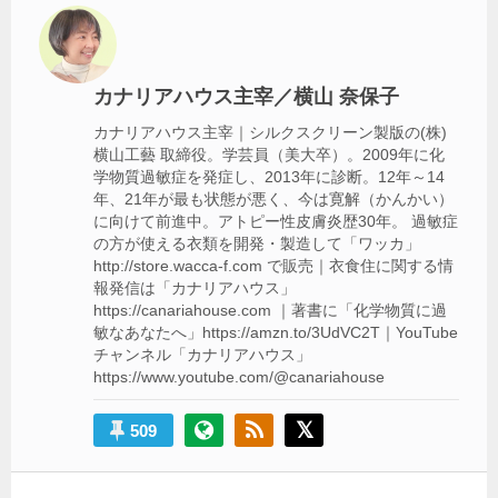
ゲ
ー
シ
カナリアハウス主宰／横山 奈保子
ョ
カナリアハウス主宰｜シルクスクリーン製版の(株)
横山工藝 取締役。学芸員（美大卒）。2009年に化
ン
学物質過敏症を発症し、2013年に診断。12年～14
年、21年が最も状態が悪く、今は寛解（かんかい）
に向けて前進中。アトピー性皮膚炎歴30年。 過敏症
の方が使える衣類を開発・製造して「ワッカ」
http://store.wacca-f.com で販売｜衣食住に関する情
報発信は「カナリアハウス」
https://canariahouse.com ｜著書に「化学物質に過
敏なあなたへ」https://amzn.to/3UdVC2T｜YouTube
チャンネル「カナリアハウス」
https://www.youtube.com/@canariahouse
509