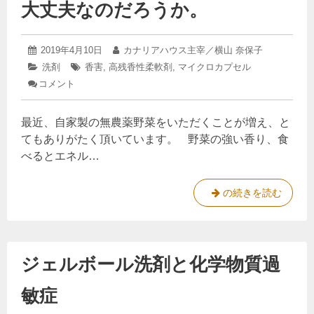
大丈夫なのだろうか。
痛
ー
外
ス
を
来
2019
投
2019年4月10日
投
カナリアハウス主宰／横山 奈保子
み
が
年
稿
稿
て
カ
洗剤
タ
香害
,
高残香性柔軟剤
,
マイクロカプセル
4
で
日:
者:
感
テ
グ:
コメント
: 柔
月
じ
き
ゴ
10
軟
た
リ
日
た
剤
こ
ー:
最近、自家製の無農薬野菜をいただくことが増え、と
の
」
と
香
てもありがたく頂いています。 野菜の強い香り、食
と
料
べるとエネル…
い
成
分
う
は、
ニ
柔
の続きを読む
食
ュ
軟
べ
て
ー
剤
も
ス
の
大
ジェルボール洗剤と化学物質過
を
香
丈
夫
み
料
な
敏症
て
成
の
感
分
だ