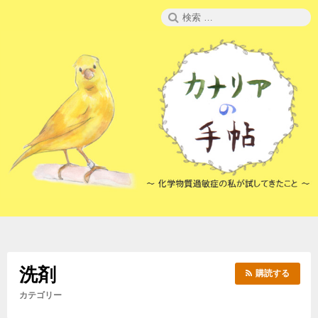
コ
検
ン
索:
テ
ン
ツ
へ
ス
キ
ッ
プ
洗剤
購読する
カテゴリー