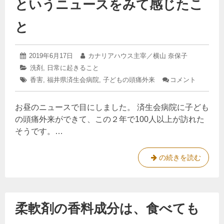
というニュースをみて感じたこ
れ
応
る
が
と
お
洗
こ
剤
る
で
2019
投
2019年6月17日
投
カナリアハウス主宰／横山 奈保子
ア
年
稿
稿
カ
洗剤
,
日常に起きること
6
日:
者:
レ
テ
タ
香害
,
福井県済生会病院
月
,
子どもの頭痛外来
コメント
: 「子
ゴ
ル
17
グ:
ど
リ
日
も
ギ
ー:
お昼のニュースで目にしました。 済生会病院に子ども
の
ー
頭
の頭痛外来ができて、この２年で100人以上が訪れた
反
痛
そうです。…
外
応
来
が
が
「
の続きを読む
お
で
子
き
こ
た」
ど
る
と
も
い
柔軟剤の香料成分は、食べても
の
う
ニ
頭
ュ