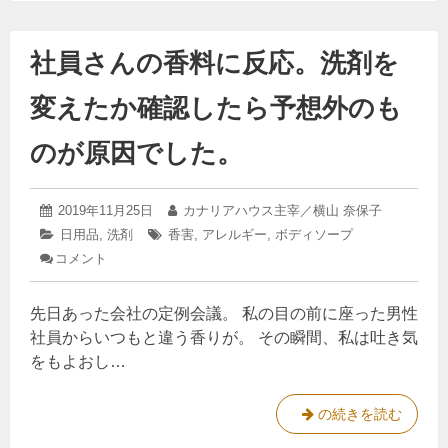
社員さんの香料に反応。洗剤を
変えたか確認したら予想外のも
のが原因でした。
2025
投
2019年11月25日
投
カナリアハウス主宰／横山 奈保子
年
稿
稿
カ
日用品
,
洗剤
タ
香害
,
アレルギー
,
ボディソープ
4
日:
者:
テ
グ:
コメント
: 社
月
ゴ
15
員
リ
日
さ
ー:
先日あった会社の定例会議。 私の目の前に座った男性
ん
の
社員からいつもと違う香りが。 その瞬間、私は吐き気
香
をもよおし…
料
に
反
社
の続きを読む
応。
員
洗