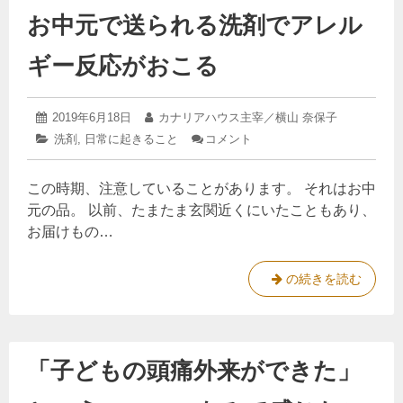
が
お中元で送られる洗剤でアレル
た
送
悪
く
ら
ら
な
ギー反応がおこる
予
れ
る
想
る
外
洗
2019
投
2019年6月18日
投
カナリアハウス主宰／横山 奈保子
の
剤
年
稿
稿
カ
洗剤
,
日常に起きること
コメント
: お
8
も
で
日:
者:
テ
中
月
の
具
ゴ
元
8
この時期、注意していることがあります。 それはお中
リ
で
日
が
合
ー:
送
元の品。 以前、たまたま玄関近くにいたこともあり、
原
が
ら
お届けもの…
因
悪
れ
る
で
く
洗
し
な
お
の続きを読む
剤
た
る
中
で
ア
。
元
レ
で
ル
「子どもの頭痛外来ができた」
送
ギ
ー
ら
反