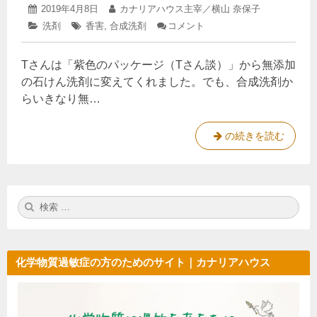
学
2022
投
2019年4月8日
投
カナリアハウス主宰／横山 奈保子
物
年
稿
稿
カ
洗剤
タ
香害
,
合成洗剤
コメント
: 香
2
日:
者:
質
テ
グ:
り
月
ゴ
つ
過
5
Tさんは「紫色のパッケージ（Tさん談）」から無添加
リ
き
日
敏
ー:
柔
の石けん洗剤に変えてくれました。でも、合成洗剤か
症
軟
らいきなり無…
仕
上
げ
香
の続きを読む
剤
り
の
流
つ
行
き
と
検
検
柔
化
索:
索
学
軟
物
仕
質
上
過
化学物質過敏症の方のためのサイト｜カナリアハウス
敏
げ
症
剤
⑥
—
の
会