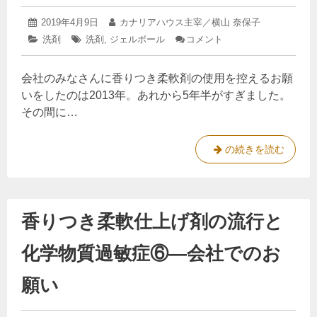
ろ
じ
は
2025
投
2019年4月9日
う
投
カナリアハウス主宰／横山 奈保子
た
、
年
稿
か。
稿
カ
洗剤
タ
洗剤
,
ジェルボール
コメント
: ジ
4
こ
食
日:
者:
テ
グ:
ェ
月
と
べ
ゴ
ル
15
会社のみなさんに香りつき柔軟剤の使用を控えるお願
リ
ボ
日
て
ー:
ー
いをしたのは2013年。あれから5年半がすぎました。
も
ル
その間に…
大
洗
剤
丈
と
夫
ジ
の続きを読む
化
な
ェ
学
物
の
ル
質
だ
ボ
過
香りつき柔軟仕上げ剤の流行と
ろ
ー
敏
症
う
ル
化学物質過敏症⑥—会社でのお
か
洗
。
剤
願い
と
化