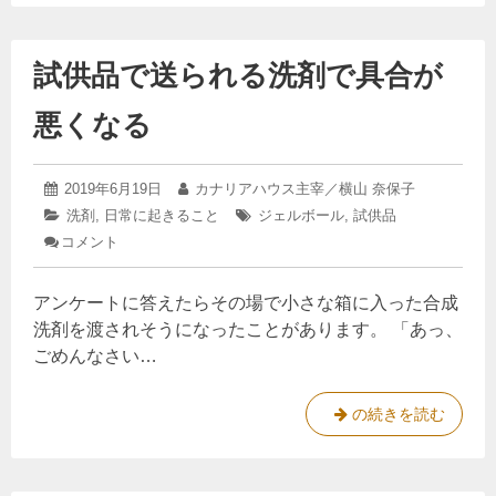
剤
さ
を
ん
変
試供品で送られる洗剤で具合が
の
え
た
香
か
悪くなる
料
確
に
認
し
反
2024
投
2019年6月19日
た
投
カナリアハウス主宰／横山 奈保子
応
年
稿
ら
稿
カ
洗剤
,
日常に起きること
タ
ジェルボール
,
試供品
2
。
日:
予
者:
テ
グ:
コメント
: 試
月
想
洗
ゴ
16
供
外
リ
日
剤
品
の
ー:
アンケートに答えたらその場で小さな箱に入った合成
で
を
も
送
洗剤を渡されそうになったことがあります。 「あっ、
の
変
ら
が
ごめんなさい…
え
れ
原
る
た
因
洗
で
か
試
の続きを読む
剤
し
確
供
で
た。
具
認
品
合
し
で