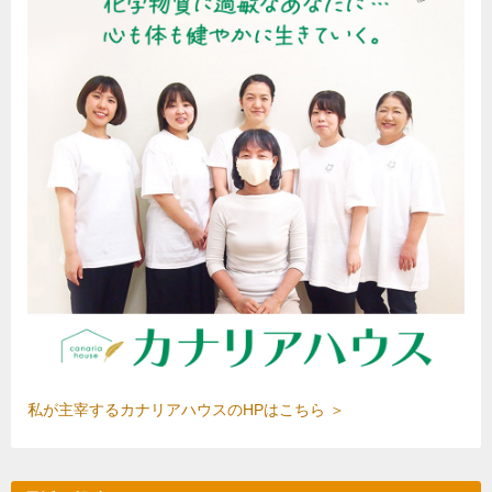
流
社
行
で
の
と
お
化
願
学
い
物
質
過
敏
症
⑥
—
会
社
で
の
私が主宰するカナリアハウスのHPはこちら ＞
お
願
い