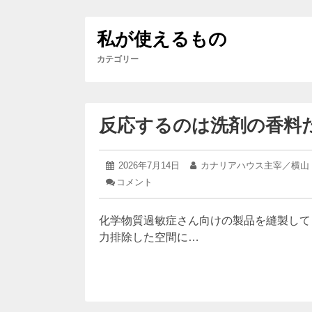
私が使えるもの
カテゴリー
反応するのは洗剤の香料
2026
投
2026年7月14日
投
カナリアハウス主宰／横山
年
稿
稿
コメント
: 反
7
日:
者:
応
月
す
14
化学物質過敏症さん向けの製品を縫製してく
る
日
の
力排除した空間に…
は
洗
剤
の
香
料