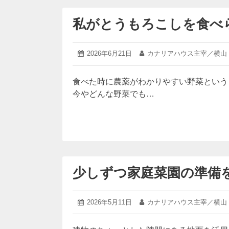
だ
け
私がとうもろこしを食べ
で
は
な
い
2026
投
2026年6月21日
投
カナリアハウス主宰／横山
年
稿
稿
6
日:
者:
月
食べた時に農薬がわかりやすい野菜という
21
今やどんな野菜でも…
日
少しずつ家庭菜園の準備
2026
投
2026年5月11日
投
カナリアハウス主宰／横山
年
稿
稿
5
日:
者:
月