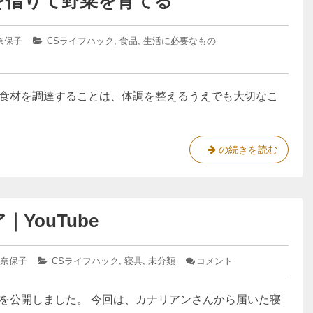
を借りて野菜を育てる
を
ご
、
合
わ
飯
季
せ
奈保子
カ
CSライフハック
,
食品
,
生活に必要なもの
節
る
テ
と
も
ゴ
の
リ
体
ー:
食材を調達することは、体調を整えるうえでも大切なこ
の
リ
ズ
ム
化
の続きを読む
を
学
合
物
わ
質
せ
YouTube
過
る
敏
も
症
 奈保子
カ
CSライフハック
,
寝具
,
未分類
コメント
: 化
の
の
テ
学
私
ゴ
物
動画を公開しました。 今回は、カナリアンさんから届いた寝
リ
質
、
ー:
過