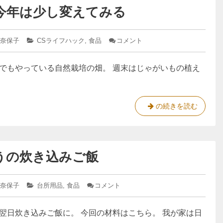
る
今年は少し変えてみる
ワ
ま
ラ
で
ビ
 奈保子
カ
CSライフハック
,
食品
コメント
: じ
を
テ
ゃ
採
ゴ
が
でもやっている自然栽培の畑。 週末はじゃがいもの植え
リ
い
っ
ー:
も
て
の
食
植
え
べ
じ
の続きを読む
付
る
ゃ
け
ま
が
｜
今
で
い
年
うの炊き込みご飯
も
は
の
少
し
植
変
 奈保子
カ
台所用品
,
食品
コメント
: 土
え
え
テ
鍋
付
て
ゴ
で
み
翌日炊き込みご飯に。 今回の材料はこちら。 我が家は日
リ
炊
け
る
ー:
く、