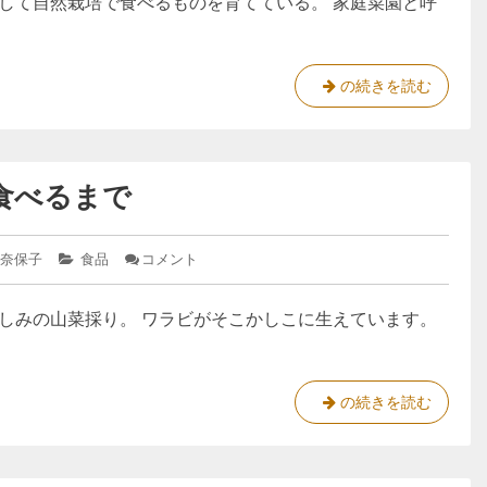
して自然栽培で食べるものを育てている。 家庭菜園と呼
リ
つ
食
だ
ー:
家
べ
け
庭
ら
菜
園
れ
少
の続きを読む
の
る
し
準
の
ず
備
を
は
つ
、
食べるまで
家
こ
庭
の
菜
 奈保子
カ
食品
コメント
: 春
季
園
テ
の
節
の
ゴ
山、
だ
しみの山菜採り。 ワラビがそこかしこに生えています。
リ
ワ
準
ー:
ラ
け
備
ビ
を
を
採
春
の続きを読む
っ
の
て
山
食
べ
、