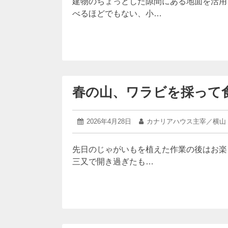
建物のちょっとした隙間にある地面を活用
11
べるほどでもない、小…
日
春の山、ワラビを採って
2026
投
2026年4月28日
投
カナリアハウス主宰／横山
年
稿
稿
4
日:
者:
月
先日のじゃがいもを植えた作業の後はお楽
28
三又で開き過ぎたも…
日