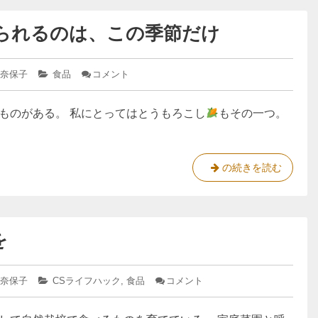
る
られるのは、この季節だけ
の
は
洗
 奈保子
カ
食品
コメント
: 私
剤
テ
が
の
ゴ
と
ものがある。 私にとってはとうもろこし
リ
う
もその一つ。
香
ー:
も
料
ろ
だ
こ
し
け
私
の続きを読む
を
で
が
食
は
と
べ
ら
な
う
れ
い
を
も
る
ろ
の
は、
こ
こ
 奈保子
カ
CSライフハック
,
食品
コメント
: 少
し
の
テ
し
を
季
ゴ
ず
節