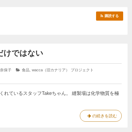
購読する
だけではない
 奈保子
カ
食品
,
wacca（旧カナリア） プロジェクト
テ
ゴ
リ
ー:
れているスタッフTakeちゃん。 縫製場は化学物質を極
反
の続きを読む
応
す