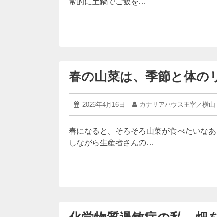
常的に土鍋でご飯を…
日
春の山菜は、季節と体の
2026
投
2026年4月16日
投
カナリアハウス主宰／横山
年
稿
稿
4
日:
者:
月
春になると、そろそろ山菜が食べたいなあ
16
しながら生産者さんの…
日