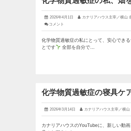
化学物質過敏症の私、畑
2026
投
2026年4月1日
投
カナリアハウス主宰／横山 
年
稿
稿
コメント
: 化
4
日:
者:
学
月
物
1
化学物質過敏症の私にとって、安心できる
質
日
過
とです
全部を自分で…
敏
症
の
私、
畑
を
借
り
化学物質過敏症の寝具ケア｜
て
野
菜
を
2026
投
2026年3月14日
投
カナリアハウス主宰／横山
育
年
稿
稿
3
て
日:
者:
月
る
カナリアハウスのYouTubeに、新しい
14