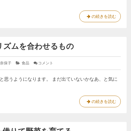
｜
舞
今
茸
と
年
土
の続きを読む
ご
は
鍋
ぼ
少
で
う
の
し
炊
炊
変
リズムを合わせるもの
く
き
え
、
込
み
て
舞
ご
 奈保子
カ
食品
コメント
: 春
み
茸
飯
テ
の
る
と
ゴ
山
と思うようになります。 まだ出ていないかなあ、と気に
リ
菜
ご
ー:
は、
ぼ
季
う
節
と
の
春
の続きを読む
体
炊
の
の
き
山
リ
ズ
込
菜
ム
み
は