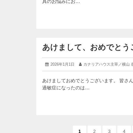
具のお悩みにお…
日
あけまして、おめでとう
2026
投
2026年1月1日
投
カナリアハウス主宰／横山 
年
稿
稿
1
日:
者:
月
あけましておめでとうございます。 皆さ
1
過敏症になったのは…
日
ペ
ペ
1
ペ
2
ペ
3
ペ
4