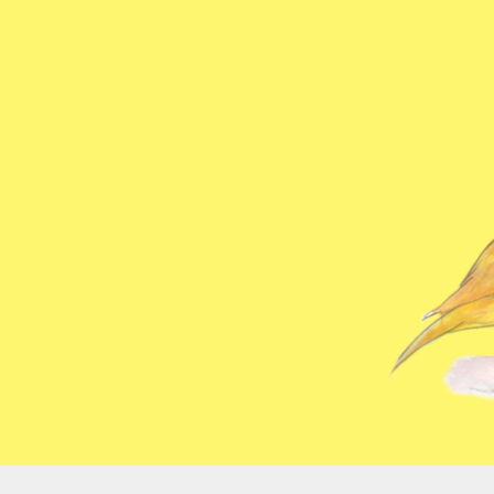
コ
ン
テ
ン
ツ
へ
ス
キ
ッ
プ