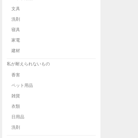
文具
洗剤
寝具
家電
建材
私が耐えられないもの
香害
ペット用品
雑貨
衣類
日用品
洗剤