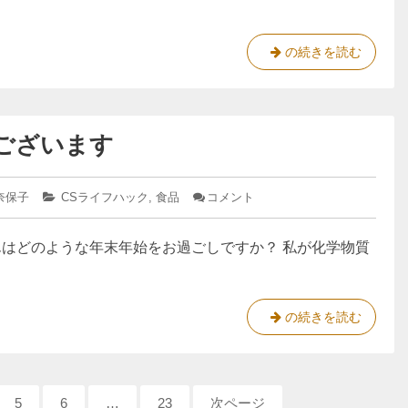
畑
敏
を
症
の
借
化
の続きを読む
寝
り
学
具
て
物
ケ
ア
野
質
｜
菜
ございます
過
YouTube
を
敏
育
症
奈保子
カ
CSライフハック
,
食品
コメント
: あ
て
の
テ
け
る
寝
ゴ
ま
んはどのような年末年始をお過ごしですか？ 私が化学物質
リ
し
具
ー:
て、
ケ
お
ア
め
で
｜
あ
の続きを読む
と
Y
け
う
o
ま
ご
ざ
u
し
い
T
ペ
5
ペ
6
…
ペ
23
次ページ
て