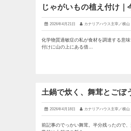
じゃがいもの植え付け｜
2026
投
2026年4月21日
投
カナリアハウス主宰／横山
年
稿
稿
4
日:
者:
月
化学物質過敏症の私が食材を調達する意味
19
付けに山の上にある借…
日
土鍋で炊く、舞茸とごぼ
2026
投
2026年4月18日
投
カナリアハウス主宰／横山
年
稿
稿
4
日:
者:
月
前記事のでっかい舞茸。半分残ったので、
18